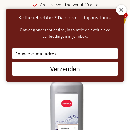
Gratis verzending vanaf 40 euro
0
Koffieliefhebber? Dan hoor jij bij ons thuis.
menu
Ontvang onderhoudstips, inspiratie en exclusieve
aanbiedingen in je inbox.
Home
/
NIVONA Vloeibare Ontkalker 500 ml – NIRK 703
Type
your
email
Verzenden