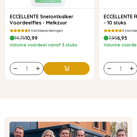
ECCELLENTE Snelontkalker
ECCELLENTE Reinigingstabletten
Voordeelfles - Melkzuur
- 10 stuks
8
klantbeoordelingen
4
klantbe
14,75
10,99
7,95
6,95
Volume voordeel vanaf 3 stuks
Volume voordee