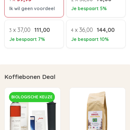
Ik wil geen voordeel
Je bespaart 5%
x
37,00
111,00
x
36,00
144,00
3
4
Je bespaart 7%
Je bespaart 10%
Koffiebonen Deal
BIOLOGISCHE KEUZE