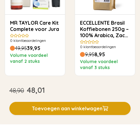
MR TAYLOR Care Kit
ECCELLENTE Brasil
Complete voor Jura
Koffiebonen 250g –
100% Arabica, Zacht
0
klantbeoordelingen
& Rond
0
klantbeoordelingen
49,95
39,95
9,95
8,95
Volume voordeel
vanaf 2 stuks
Volume voordeel
vanaf 3 stuks
48,01
48,90
Toevoegen aan winkelwagen