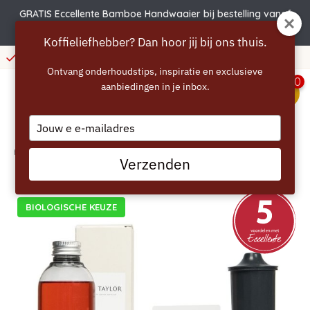
GRATIS Eccellente Bamboe Handwaaier bij bestelling vanaf
€50
Koffieliefhebber? Dan hoor jij bij ons thuis.
40 euro
365 dagen bedenktij
Ontvang onderhoudstips, inspiratie en exclusieve
0
aanbiedingen in je inbox.
menu
Type
your
email
Home
/
MR TAYLOR Care Kit Complete voor Jura
Verzenden
BIOLOGISCHE KEUZE