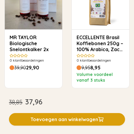
MR TAYLOR
ECCELLENTE Brasil
Biologische
Koffiebonen 250g –
Snelontkalker 2x
100% Arabica, Zacht
& Rond
0
klantbeoordelingen
0
klantbeoordelingen
39,90
29,90
9,95
8,95
Volume voordeel
vanaf 3 stuks
37,96
38,85
Toevoegen aan winkelwagen