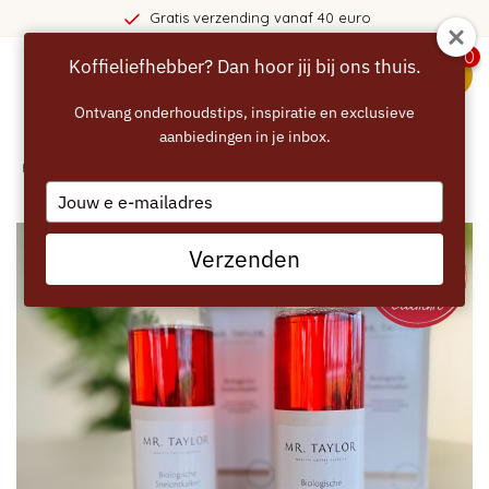
Gratis verzending vanaf 40 euro
0
Koffieliefhebber? Dan hoor jij bij ons thuis.
menu
Ontvang onderhoudstips, inspiratie en exclusieve
aanbiedingen in je inbox.
Home
/
MR TAYLOR Biologische Snelontkalker 2x
Type
your
email
Verzenden