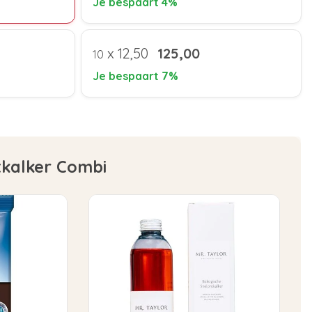
Je bespaart 4%
x
12,50
125,00
10
Je bespaart 7%
tkalker Combi