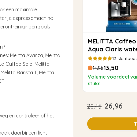
oor een maximale
ilter je espressomachine
erontreinigingen zoals
MELITTA Caffeo Pro
en?
Aqua Claris wate
es: Melitta Avanza, Melitta
13
klantbeoo
ta Caffeo Solo, Melitta
13,50
14,95
Melitta Barista T, Melitta
Volume voordeel va
OT.
stuks
26,96
28,45
weg en controleer of het
T
 maak daarbij een licht