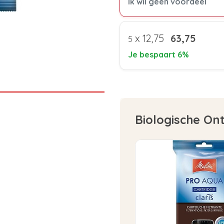
Ik wil geen voordeel
x
12,75
63,75
5
Je bespaart 6%
Biologische On