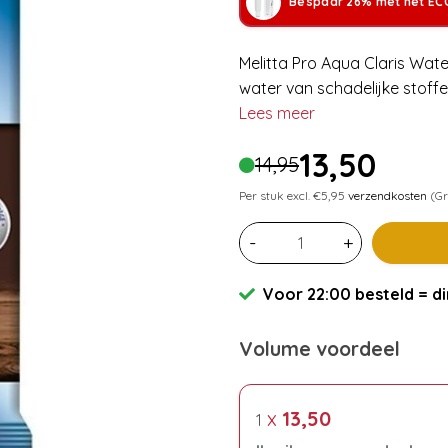
Bespaar 26% met het ECC
Melitta Pro Aqua Claris Wate
water van schadelijke stoffe
Lees meer
13,50
14,95
Per stuk excl. €5,95
verzendkosten
(Gr
-
+
Voor 22:00 besteld = di
Volume voordeel
x
13,50
1