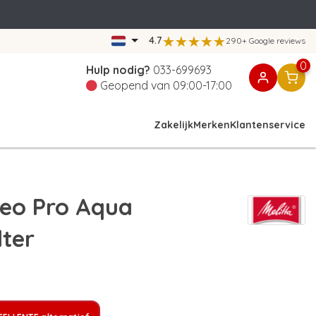
4.7
290+ Google reviews
0
Hulp nodig?
033-699693
Geopend van 09:00-17:00
Zakelijk
Merken
Klantenservice
eo Pro Aqua
lter
)