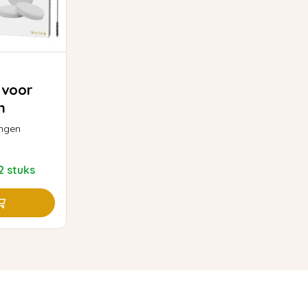
 voor
n
ingen
2 stuks