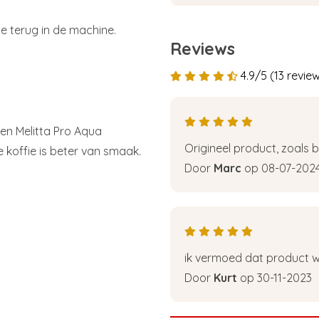
ze terug in de machine.
Reviews
4.9/5 (13 revie
een Melitta Pro Aqua
Origineel product, zoals b
e koffie is beter van smaak.
Door
Marc
op 08-07-202
ik vermoed dat product we
Door
Kurt
op 30-11-2023