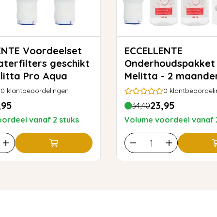
ordeelset
ECCELLENTE
terfilters geschikt
Onderhoudspakket
litta Pro Aqua
Melitta - 2 maande
0
klantbeoordelingen
0
klantbeoordel
,95
23,95
34,40
ordeel vanaf 2 stuks
Volume voordeel vanaf 