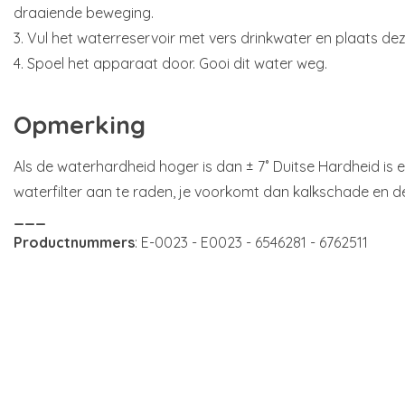
draaiende beweging.
3. Vul het waterreservoir met vers drinkwater en plaats de
4. Spoel het apparaat door. Gooi dit water weg.
Opmerking
Als de waterhardheid hoger is dan ± 7˚ Duitse Hardheid is 
waterfilter aan te raden, je voorkomt dan kalkschade en d
___
Productnummers
: E-0023 - E0023 - 6546281 - 6762511