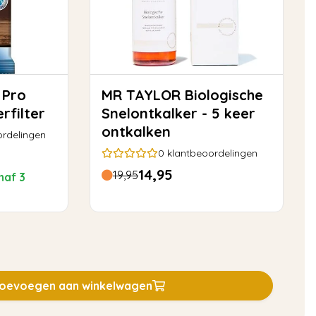
MR TAYLOR Biologische
rfilter
Snelontkalker - 5 keer
ontkalken
rdelingen
0
klantbeoordelingen
14,95
19,95
naf 3
oevoegen aan winkelwagen