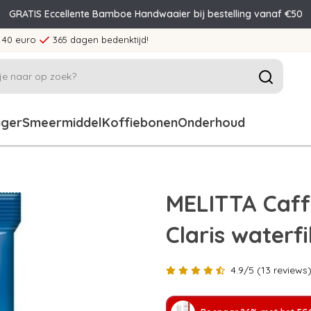
GRATIS Eccellente Bamboe Handwaaier bij bestelling vanaf €50
 40 euro
365 dagen bedenktijd!
iger
Smeermiddel
Koffiebonen
Onderhoud
MELITTA Caff
Claris waterfi
4.9/5 (13 reviews