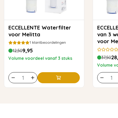
ECCELLENTE Waterfilter
ECCELLENTE Vo
voor Melitta
van 3 wa
voor Me
1
klantbeoordelingen
9,95
12,50
28
37,50
Volume voordeel vanaf 3 stuks
Volume vo