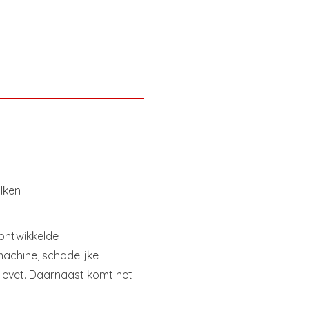
lken
ontwikkelde
achine, schadelijke
ffievet. Daarnaast komt het