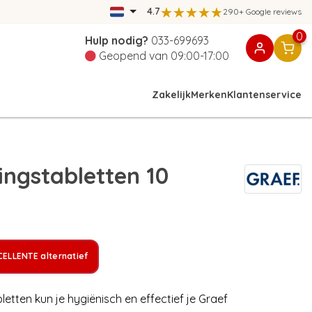
4.7
290+ Google reviews
0
Hulp nodig?
033-699693
Geopend van 09:00-17:00
Zakelijk
Merken
Klantenservice
ingstabletten 10
ELLENTE alternatief
etten kun je hygiënisch en effectief je Graef