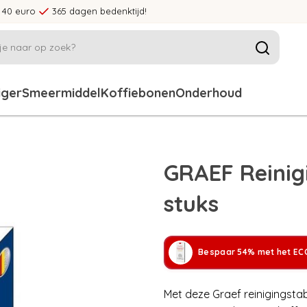
 40 euro
365 dagen bedenktijd!
iger
Smeermiddel
Koffiebonen
Onderhoud
GRAEF Reinig
stuks
Bespaar 54% met het ECC
Met deze Graef reinigingstabl