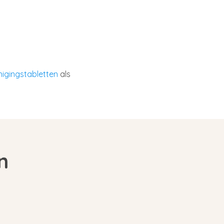
nigingstabletten
als
n