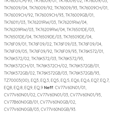
TK76001CH/93, TK76009/01, TK76009/02, TK76009/03,
TK76009/04, TK76009/92, TK76009/93, TK76009CH/01,
TK76009CH/92, TK76009CH/93, TK76009GB/01,
TK76011/03, TK76201RW/03, TK76201RW/04,
TK76209RW/03, TK76209RW/04, TK76501DE/03,
TK76501DE/04, TK76509DE/03, TK76509DE/04,
TK76F09/01, TK76F09/02, TK76F09/03, TK76F09/04,
TK76F09/05, TK76F09/92, TK76F09/93, TK76K572/01,
TK76K572/02, TK76K572/03, TK76K572/93,
TK76K572CH/01, TK76K572CH/02, TK76K572GB/01,
TK76K572GB/02, TK76K572GB/03, TK76K572GB/93,
TZ70003(00), EQ3, EQ.3, EQ5, EQ.5, EQ6, EQ.6, EQ7, EQ.7,
EQ8, EQ.8, EQ9, EQ.9
Neff
: CV77V60N01/01,
CV77V60N01/02, CV77V60N01/03, CV77V60N01/93,
CV77B60N0GB/01, CV77V60N0GB/02,
CV77V60N0GB/03, CV77V60N0GB/93.