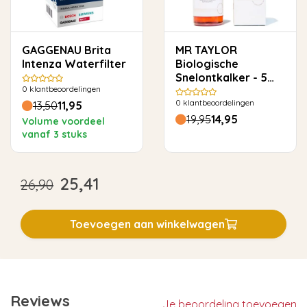
GAGGENAU Brita
MR TAYLOR
Intenza Waterfilter
Biologische
Snelontkalker - 5
0
klantbeoordelingen
keer ontkalken
0
klantbeoordelingen
13,50
11,95
19,95
14,95
Volume voordeel
vanaf 3 stuks
25,41
26,90
Toevoegen aan winkelwagen
Reviews
Je beoordeling toevoegen