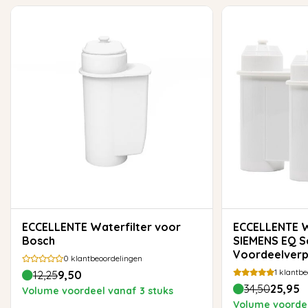
ECCELLENTE Waterfilter voor
ECCELLENTE Waterfilter voor
Bosch
SIEMENS EQ Se
Voordeelverp
0
klantbeoordelingen
1
klantbe
12,25
9,50
34,50
25,95
Volume voordeel vanaf 3 stuks
Volume voordee