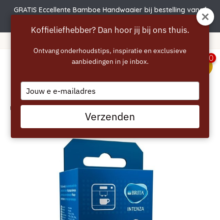
GRATIS Eccellente Bamboe Handwaaier bij bestelling vanaf
€50
Koffieliefhebber? Dan hoor jij bij ons thuis.
Gratis verzending vanaf 40 euro
Ontvang onderhoudstips, inspiratie en exclusieve
0
aanbiedingen in je inbox.
menu
Type
your
email
Home
/
GAGGENAU Brita Intenza Waterfilter
Verzenden