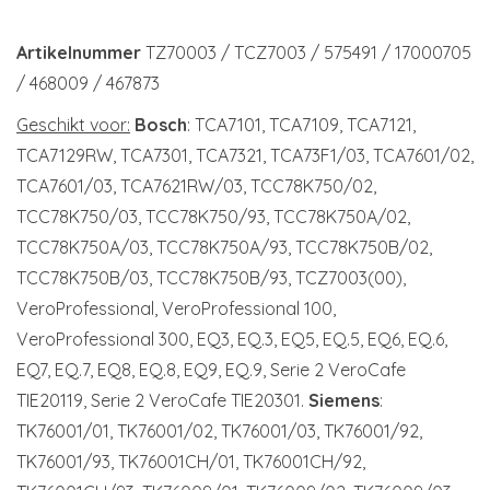
Artikelnummer
TZ70003 / TCZ7003 / 575491 / 17000705
/ 468009 / 467873
Geschikt voor:
Bosch
: TCA7101, TCA7109, TCA7121,
TCA7129RW, TCA7301, TCA7321, TCA73F1/03, TCA7601/02,
TCA7601/03, TCA7621RW/03, TCC78K750/02,
TCC78K750/03, TCC78K750/93, TCC78K750A/02,
TCC78K750A/03, TCC78K750A/93, TCC78K750B/02,
TCC78K750B/03, TCC78K750B/93, TCZ7003(00),
VeroProfessional, VeroProfessional 100,
VeroProfessional 300, EQ3, EQ.3, EQ5, EQ.5, EQ6, EQ.6,
EQ7, EQ.7, EQ8, EQ.8, EQ9, EQ.9, Serie 2 VeroCafe
TIE20119, Serie 2 VeroCafe TIE20301.
Siemens
:
TK76001/01, TK76001/02, TK76001/03, TK76001/92,
TK76001/93, TK76001CH/01, TK76001CH/92,