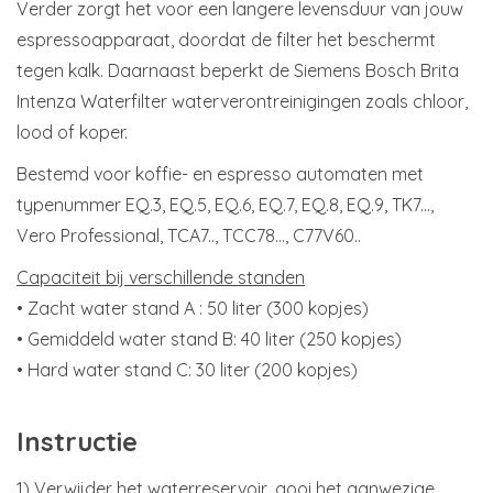
Verder zorgt het voor een langere levensduur van jouw
espressoapparaat, doordat de filter het beschermt
tegen kalk. Daarnaast beperkt de Siemens Bosch Brita
Intenza Waterfilter waterverontreinigingen zoals chloor,
lood of koper.
Bestemd voor koffie- en espresso automaten met
typenummer EQ.3, EQ.5, EQ.6, EQ.7, EQ.8, EQ.9, TK7...,
Vero Professional, TCA7.., TCC78..., C77V60..
Capaciteit bij verschillende standen
• Zacht water stand A : 50 liter (300 kopjes)
• Gemiddeld water stand B: 40 liter (250 kopjes)
• Hard water stand C: 30 liter (200 kopjes)
Instructie
1) Verwijder het waterreservoir, gooi het aanwezige