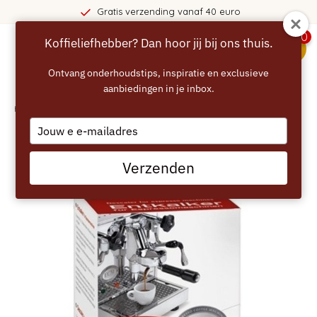
Gratis verzending vanaf 40 euro
0
Koffieliefhebber? Dan hoor jij bij ons thuis.
menu
Ontvang onderhoudstips, inspiratie en exclusieve
aanbiedingen in je inbox.
Home
/
ECM Ontkalker Ontkalkingspoeder
Type
your
email
Verzenden