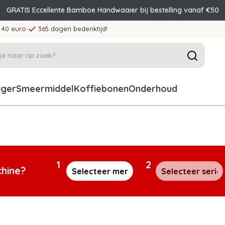
GRATIS Eccellente Bamboe Handwaaier bij bestelling vanaf €50
 40 euro
365 dagen bedenktijd!
iger
Smeermiddel
Koffiebonen
Onderhoud
1
2
chine?