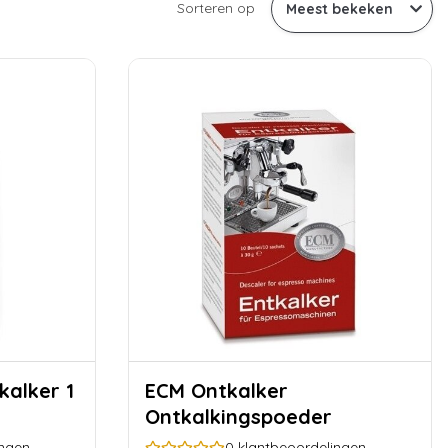
Sorteren op
ECM Ontkalker
Ontkalkingspoeder
ingen
0
klantbeoordelingen