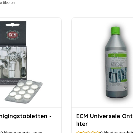
artikelen
ECM Universele Ontkalker 1
liter
0
klantbeoordelingen
0
klantbeoordel