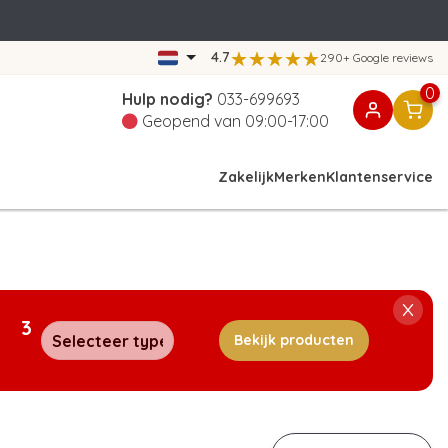
4.7
290+ Google reviews
0
Hulp nodig?
033-699693
Geopend van 09:00-17:00
Zakelijk
Merken
Klantenservice
3
Bekijk producten