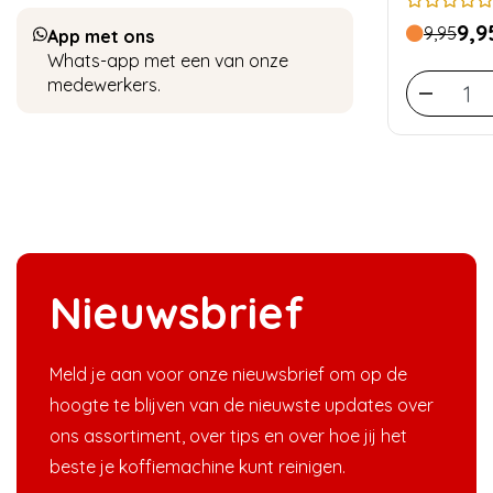
9,9
9,95
App met ons
Whats-app met een van onze
medewerkers.
Nieuwsbrief
Meld je aan voor onze nieuwsbrief om op de
hoogte te blijven van de nieuwste updates over
ons assortiment, over tips en over hoe jij het
beste je koffiemachine kunt reinigen.