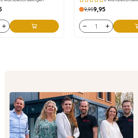
5
9,95
9,95