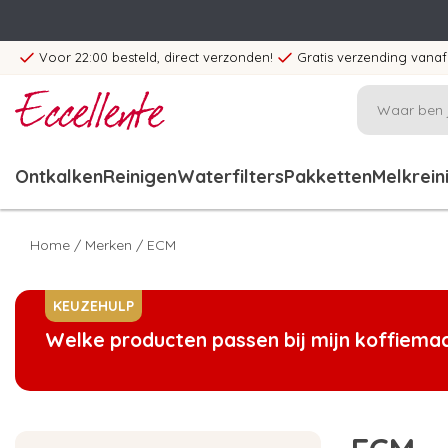
Voor 22:00 besteld, direct verzonden!
Gratis verzending vanaf
Ontkalken
Reinigen
Waterfilters
Pakketten
Melkrein
Home
/
Merken
/
ECM
KEUZEHULP
Welke producten passen bij mijn koffiema