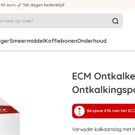
 40 euro
365 dagen bedenktijd!
iger
Smeermiddel
Koffiebonen
Onderhoud
ECM Ontkalke
Ontkalkingsp
Bespaar 81% met het ECC
Verwijder kalkaanslag met h