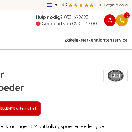
4.7
290+ Google reviews
0
Hulp nodig?
033-699693
Geopend van 09:00-17:00
Zakelijk
Merken
Klantenservice
r
oeder
ELLENTE alternatief
et krachtige ECM ontkalkingspoeder. Verleng de