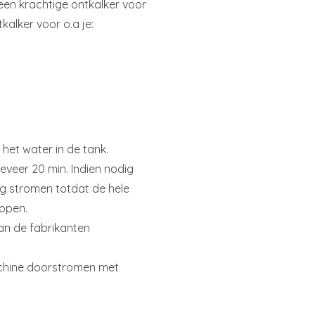
een krachtige ontkalker voor
alker voor o.a je:
t het water in de tank.
eveer 20 min. Indien nodig
ng stromen totdat de hele
lopen.
an de fabrikanten
achine doorstromen met