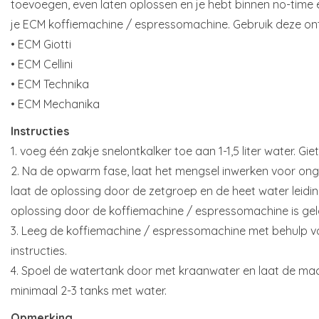
toevoegen, even laten oplossen en je hebt binnen no-time 
je ECM koffiemachine / espressomachine. Gebruik deze ontk
• ECM Giotti
• ECM Cellini
• ECM Technika
• ECM Mechanika
Instructies
1. voeg één zakje snelontkalker toe aan 1-1,5 liter water. Gie
2. Na de opwarm fase, laat het mengsel inwerken voor ong
laat de oplossing door de zetgroep en de heet water leidi
oplossing door de koffiemachine / espressomachine is ge
3. Leeg de koffiemachine / espressomachine met behulp v
instructies.
4. Spoel de watertank door met kraanwater en laat de m
minimaal 2-3 tanks met water.
Opmerking