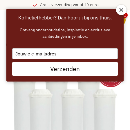
Gratis verzending vanaf 40 euro
0
Koffieliefhebber? Dan hoor jij bij ons thuis.
menu
Ontvang onderhoudstips, inspiratie en exclusieve
aanbiedingen in je inbox.
Home
/
ECCELLENTE Waterfilters voor Krups F08801 – 6 Stuks
Type
your
email
Verzenden