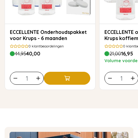
ECCELLENTE Onderhoudspakket
ECCELLENTE ontkalker voor
voor Krups - 6 maanden
Krups koffiem
0
klantbeoordelingen
0
klantb
44,95
40,00
21,00
16,95
Volume voordee