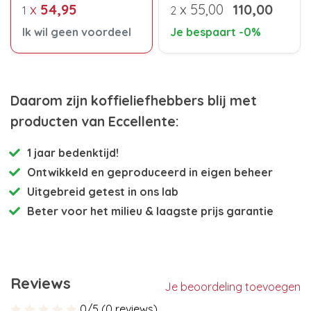
x
54,95
x
55,00
110,00
1
2
Ik wil geen voordeel
Je bespaart -0%
Daarom zijn koffieliefhebbers blij met
producten van Eccellente:
1 jaar bedenktijd!
Ontwikkeld en
geproduceerd in eigen beheer
Uitgebreid getest
in ons lab
Beter voor het milieu
& laagste prijs garantie
Reviews
Je beoordeling toevoegen
0/5 (0 reviews)