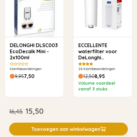
DELONGHI DLSC003
ECCELLENTE
EcoDecalk Mini -
waterfilter voor
2x100ml
DeLonghi
(DLSC002)
klantbeoordelingen
26
klantbeoordelingen
9,95
7,50
12,50
8,95
Volume voordeel
vanaf 3 stuks
15,50
16,45
Toevoegen aan winkelwagen