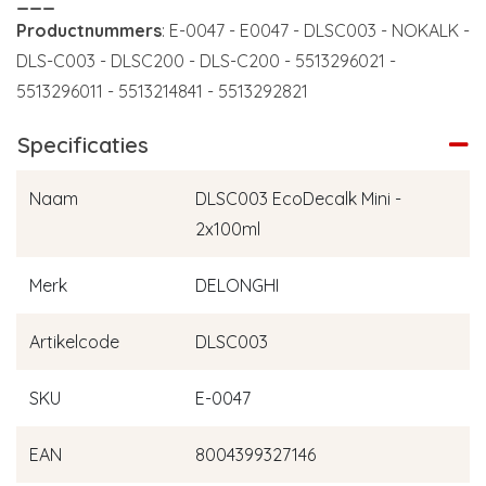
Productnummers
: E-0047 - E0047 - DLSC003 - NOKALK -
DLS-C003 - DLSC200 - DLS-C200 - 5513296021 -
5513296011 - 5513214841 - 5513292821
Specificaties
Naam
DLSC003 EcoDecalk Mini -
2x100ml
Merk
DELONGHI
Artikelcode
DLSC003
SKU
E-0047
EAN
8004399327146