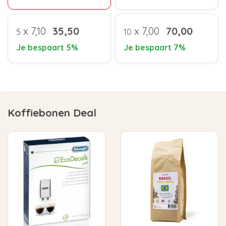
x
7,10
35,50
x
7,00
70,00
5
10
Je bespaart 5%
Je bespaart 7%
Koffiebonen Deal