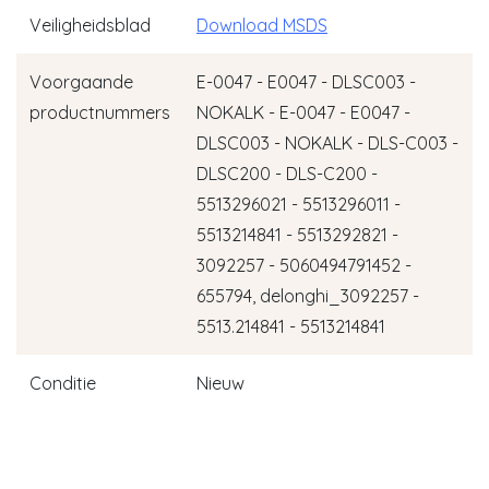
Veiligheidsblad
Download MSDS
Voorgaande
E-0047 - E0047 - DLSC003 -
productnummers
NOKALK - E-0047 - E0047 -
DLSC003 - NOKALK - DLS-C003 -
DLSC200 - DLS-C200 -
5513296021 - 5513296011 -
5513214841 - 5513292821 -
3092257 - 5060494791452 -
655794, delonghi_3092257 -
5513.214841 - 5513214841
Conditie
Nieuw