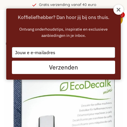
Gratis verzending vanaf 40 euro
0
Koffieliefhebber? Dan hoor jij bij ons thuis.
menu
Ontvang onderhoudstips, inspiratie en exclusieve
aanbiedingen in je inbox.
Home
/
DELONGHI DLSC003 EcoDecalk Mini - 2x100ml
Type
your
email
Verzenden