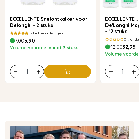
ECCELLENTE Snelontkalker voor
ECCELLENTE Jaarvoorraad
Delonghi - 2 stuks
De'Longhi Mag
- 12 stuks
1
klantbeoordelingen
0
klantb
7,00
5,90
42,00
32,95
Volume voordeel vanaf 3 stuks
Volume voordee