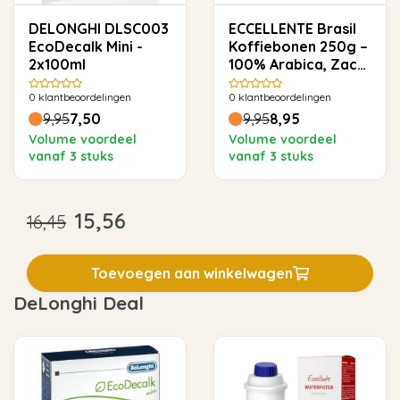
DELONGHI DLSC003
ECCELLENTE Brasil
EcoDecalk Mini -
Koffiebonen 250g –
2x100ml
100% Arabica, Zacht
& Rond
0
klantbeoordelingen
0
klantbeoordelingen
9,95
7,50
9,95
8,95
Volume voordeel
Volume voordeel
vanaf 3 stuks
vanaf 3 stuks
15,56
16,45
Toevoegen aan winkelwagen
DeLonghi Deal