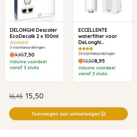
DELONGHI Descaler
ECCELLENTE
EcoDecalk 2 x 100ml
waterfilter voor
DeLonghi
0
klantbeoordelingen
(DLSC002)
26
klantbeoordelingen
9,95
7,50
12,50
8,95
Volume voordeel
vanaf 3 stuks
Volume voordeel
vanaf 3 stuks
15,50
16,45
Toevoegen aan winkelwagen