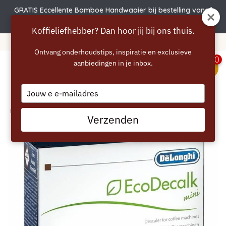
GRATIS Eccellente Bamboe Handwaaier bij bestelling vanaf
€50 | Actie verlengd t.e.m. 6 augustus!
Koffieliefhebber? Dan hoor jij bij ons thuis.
Gratis verzending vanaf 40 euro
Ontvang onderhoudstips, inspiratie en exclusieve
0
aanbiedingen in je inbox.
menu
Type
your
email
Home
/
DELONGHI Descaler EcoDecalk 2 x 100ml
Verzenden