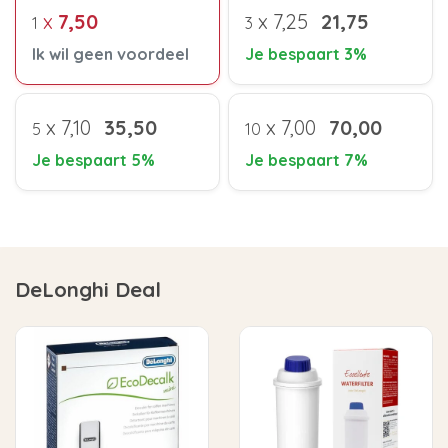
x
7,50
x
7,25
21,75
1
3
Ik wil geen voordeel
Je bespaart 3%
x
7,10
35,50
x
7,00
70,00
5
10
Je bespaart 5%
Je bespaart 7%
DeLonghi Deal