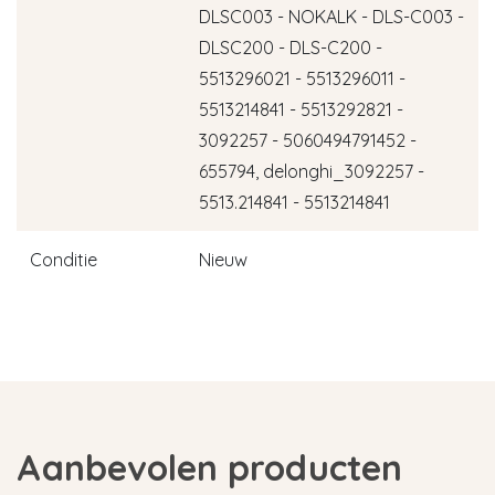
DLSC003 - NOKALK - DLS-C003 -
DLSC200 - DLS-C200 -
5513296021 - 5513296011 -
5513214841 - 5513292821 -
3092257 - 5060494791452 -
655794, delonghi_3092257 -
5513.214841 - 5513214841
Conditie
Nieuw
Aanbevolen producten