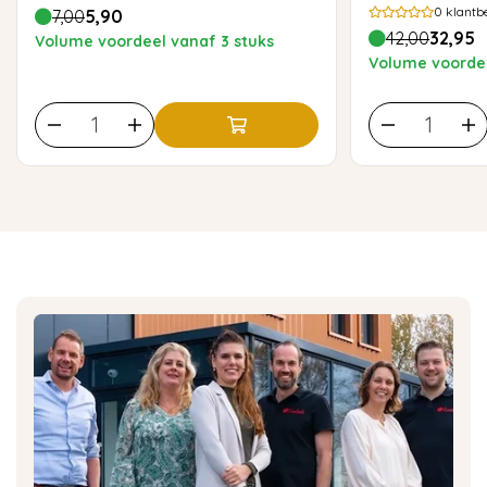
0
klantb
7,00
5,90
42,00
32,95
Volume voordeel vanaf 3 stuks
Volume voordee