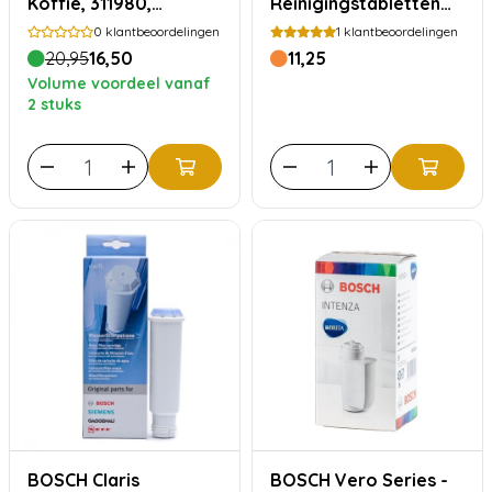
Koffie, 311980,
Reinigingstabletten
00311980
TCZ8001A
0
klantbeoordelingen
1
klantbeoordelingen
20,95
16,50
11,25
Volume voordeel vanaf
2 stuks
BOSCH Claris
BOSCH Vero Series -