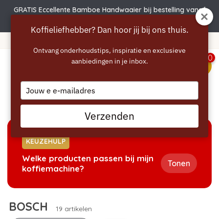
GRATIS Eccellente Bamboe Handwaaier bij bestelling vanaf
€50 | Actie verlengd t.e.m. 6 augustus!
Koffieliefhebber? Dan hoor jij bij ons thuis.
 vanaf 40 euro
365 dagen be
Ontvang onderhoudstips, inspiratie en exclusieve
0
aanbiedingen in je inbox.
menu
Type
your
Home
/
Merken
/
BOSCH
email
Verzenden
KEUZEHULP
Welke producten passen bij mijn
Tonen
koffiemachine?
BOSCH
19 artikelen