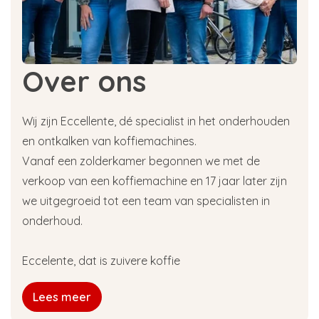
koffiemachine het beste
onderhouden?
Dit is natuurlijk afhankelijk van hoe vaak je
Over ons
koffiegerechten drinkt, maar de vuistregel is om
je Bosch koffiemachine om de maand te
reinigen en ontkalken. Veel Bosch
Wij zijn Eccellente, dé specialist in het onderhouden
espressomachines hebben een automatisch
en ontkalken van koffiemachines.
reinigings- en ontkalkingsprogramma. Doe dit
regelmatig want hoe langer je wacht des te
Vanaf een zolderkamer begonnen we met de
dikker wordt de kalklaag en hoe lastiger het
verkoop van een koffiemachine en 17 jaar later zijn
wordt dit te verwijderen. Iets wat ook erg
we uitgegroeid tot een team van specialisten in
belangrijk is en vaak wordt vergeten is om
onderhoud.
iedere week de zetgroep uit je Bosch
koffiemachine te halen en te spoelen met lauw
water.
Eccelente, dat is zuivere koffie
Slimme technologie van Bosch
Lees meer