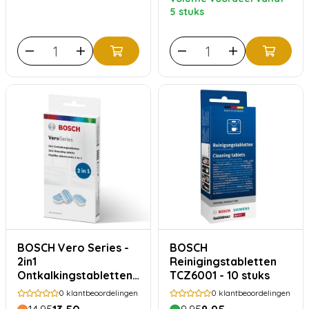
5 stuks
BOSCH Vero Series -
BOSCH
2in1
Reinigingstabletten
Ontkalkingstabletten
TCZ6001 - 10 stuks
TCZ8002A
0
klantbeoordelingen
0
klantbeoordelingen