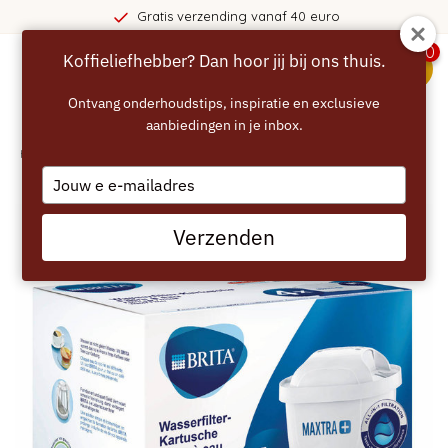
Gratis verzending vanaf 40 euro
0
Koffieliefhebber? Dan hoor jij bij ons thuis.
menu
Ontvang onderhoudstips, inspiratie en exclusieve
aanbiedingen in je inbox.
Home
/
BRITA Maxtra+ Waterfilter - 4 stuks
Type
your
email
Verzenden