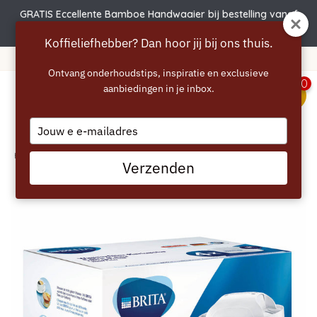
GRATIS Eccellente Bamboe Handwaaier bij bestelling vanaf
€50 | Actie verlengd t.e.m. 6 augustus!
Koffieliefhebber? Dan hoor jij bij ons thuis.
Gratis verzending vanaf 40 euro
Ontvang onderhoudstips, inspiratie en exclusieve
0
aanbiedingen in je inbox.
menu
Type
your
email
Home
/
BRITA Maxtra+ Waterfilter - 4 stuks
Verzenden