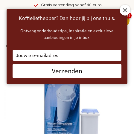
Gratis verzending vanaf 40 euro
0
Koffieliefhebber? Dan hoor jij bij ons thuis.
menu
Ontvang onderhoudstips, inspiratie en exclusieve
aanbiedingen in je inbox.
Home
/
BOSCH Claris Waterfilter
Type
your
email
Verzenden