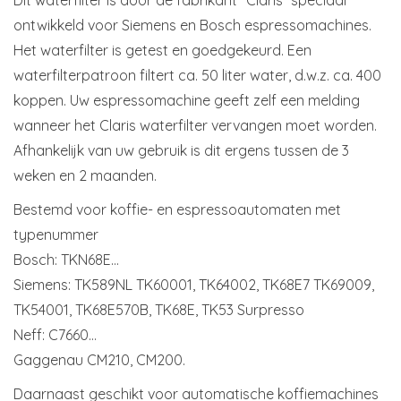
ontwikkeld voor Siemens en Bosch espressomachines.
Het waterfilter is getest en goedgekeurd. Een
waterfilterpatroon filtert ca. 50 liter water, d.w.z. ca. 400
koppen. Uw espressomachine geeft zelf een melding
wanneer het Claris waterfilter vervangen moet worden.
Afhankelijk van uw gebruik is dit ergens tussen de 3
weken en 2 maanden.
Bestemd voor koffie- en espressoautomaten met
typenummer
Bosch: TKN68E…
Siemens: TK589NL TK60001, TK64002, TK68E7 TK69009,
TK54001, TK68E570B, TK68E, TK53 Surpresso
Neff: C7660…
Gaggenau CM210, CM200.
Daarnaast geschikt voor automatische koffiemachines