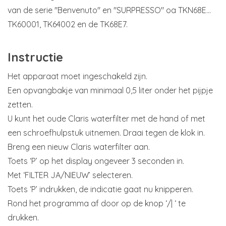
van de serie "Benvenuto" en "SURPRESSO" oa TKN68E…
TK60001, TK64002 en de TK68E7.
Instructie
Het apparaat moet ingeschakeld zijn.
Een opvangbakje van minimaal 0,5 liter onder het pijpje
zetten.
U kunt het oude Claris waterfilter met de hand of met
een schroefhulpstuk uitnemen. Draai tegen de klok in.
Breng een nieuw Claris waterfilter aan.
Toets ‘P’ op het display ongeveer 3 seconden in.
Met ‘FILTER JA/NIEUW’ selecteren.
Toets ‘P’ indrukken, de indicatie gaat nu knipperen.
Rond het programma af door op de knop ‘/| ‘ te
drukken.