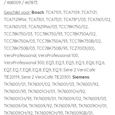
/ 468009 / 467873
Geschikt voor:
Bosch
: TCA7101, TCA7109, TCA7121,
TCA7129RW, TCA7301, TCA7321, TCA73F1/03, TCA7601/02,
TCA7601/03, TCA7621RW/03, TCC78K750/02,
TCC78K750/03, TCC78K750/93, TCC78K750A/02,
TCC78K750A/03, TCC78K750A/93, TCC78K750B/02,
TCC78K750B/03, TCC78K750B/93, TCZ7003(00),
VeroProfessional, VeroProfessional 100,
VeroProfessional 300, EQ3, EQ.3, EQ5, EQ.5, EQ6, EQ.6,
EQ7, EQ.7, EQ8, EQ.8, EQ9, EQ.9, Serie 2 VeroCafe
TIE20119, Serie 2 VeroCafe TIE20301.
Siemens
:
TK76001/01, TK76001/02, TK76001/03, TK76001/92,
TK76001/93, TK76001CH/01, TK76001CH/92,
TK76001CH/93, TK76009/01, TK76009/02, TK76009/03,
TK76009/04, TK76009/92, TK76009/93, TK76009CH/01,
TK76009CH/92, TK76009CH/93, TK76009GB/01,