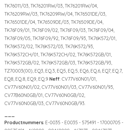
TK76011/03, TK76201RW/03, TK76201RW/04,
TK76209RW/03, TK76209RW/04, TK76501DE/03,
TK76501DE/04, TK76509DE/03, TK76509DE/04,
TK76F09/01, TK76F09/02, TK76F09/03, TK76F09/04,
TK76F09/05, TK76F09/92, TK76F09/93, TK76K572/01,
TK76K572/02, TK76K572/03, TK76K572/93,
TK76K572CH/01, TK76K572CH/02, TK76K572GB/01,
TK76K572GB/02, TK76K572GB/03, TK76K572GB/93,
TZ70003(00), EQ3, EQ.3, EQ5, EQ.5, EQ6, EQ.6, EQ7, EQ.7,
EQ8, EQ.8, EQ9, EQ.9
Neff
: CV77V60N01/01,
CV77V60N01/02, CV77V60N01/03, CV77V60N01/93,
CV77B60N0GB/01, CV77V60N0GB/02,
CV77V60N0GB/03, CV77V60N0GB/93.
___
Productnummers
: E-0035 - E0035 - 575491 - 17000705 -