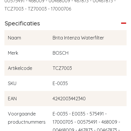
00575491 - 468009 - 00468009 - 467873 - 00467873 -
TCZ7003 - TZ70003 - 17000706
Specificaties
Naam
Brita Intenza Waterfilter
Merk
BOSCH
Artikelcode
TCZ7003
SKU
E-0035
EAN
4242003442340
Voorgaande
E-0035 - E0035 - 575491 -
productnummers
17000705 - 00575491 - 468009 -
00468009 - 467873 - 00467873 -