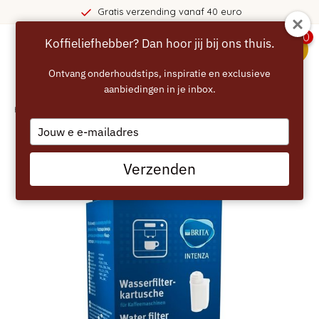
Gratis verzending vanaf 40 euro
0
Koffieliefhebber? Dan hoor jij bij ons thuis.
menu
Ontvang onderhoudstips, inspiratie en exclusieve
aanbiedingen in je inbox.
Home
/
BOSCH Brita Intenza Waterfilter
Type
your
email
Verzenden