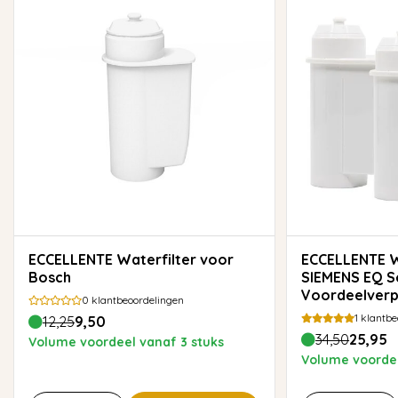
ECCELLENTE Waterfilter voor
ECCELLENTE Waterfilter voor
Bosch
SIEMENS EQ Se
Voordeelverp
0
klantbeoordelingen
1
klantbe
12,25
9,50
34,50
25,95
Volume voordeel vanaf 3 stuks
Volume voordee