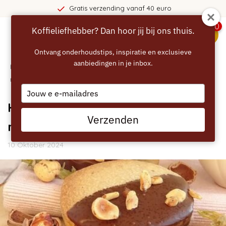
Gratis verzending vanaf 40 euro
0
Koffieliefhebber? Dan hoor jij bij ons thuis.
menu
Ontvang onderhoudstips, inspiratie en exclusieve
aanbiedingen in je inbox.
Home
/
Blogs
/
Recepten
/ Hazelnoot - chocolade koekjes
recept
Type
your
Hazelnoot - chocolade koekjes
email
Verzenden
recept
10 Oktober 2024