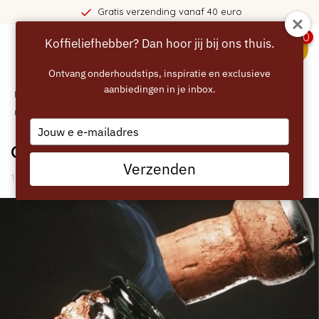
Gratis verzending vanaf 40 euro
0
Koffieliefhebber? Dan hoor jij bij ons thuis.
menu
Ontvang onderhoudstips, inspiratie en exclusieve
aanbiedingen in je inbox.
Home
/
Blogs
/
Recepten
/ Champagne koffie cocktail
recept
Type
your
Champagne koffie cocktail recept
email
Verzenden
11 Mei 2021