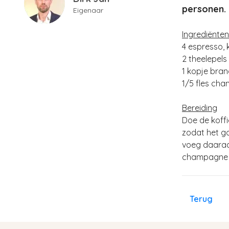
personen. 
Eigenaar
Ingrediënten
4 espresso,
2 theelepels 
1 kopje bra
1/5 fles ch
Bereiding
Doe de koffi
zodat het g
voeg daaraan
champagne 
Terug