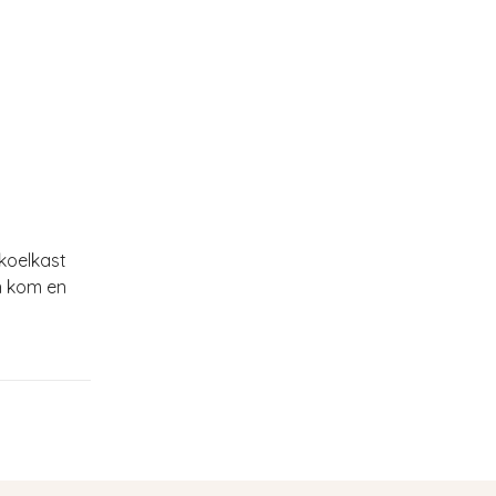
 koelkast
n kom en
n