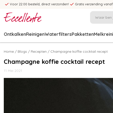
Voor 22:00 besteld, direct verzonden!
Gratis verzending vanaf
Ontkalken
Reinigen
Waterfilters
Pakketten
Melkrein
Home
/
Blogs
/
Recepten
/ Champagne koffie cocktail recept
Champagne koffie cocktail recept
11 Mei 2021