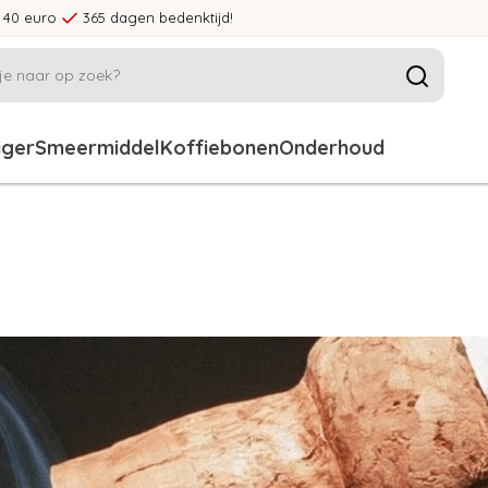
 40 euro
365 dagen bedenktijd!
iger
Smeermiddel
Koffiebonen
Onderhoud