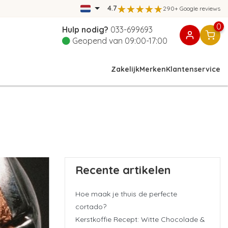
4.7
290+ Google reviews
0
Hulp nodig?
033-699693
Geopend van 09:00-17:00
Zakelijk
Merken
Klantenservice
Recente artikelen
Hoe maak je thuis de perfecte
cortado?
Kerstkoffie Recept: Witte Chocolade &