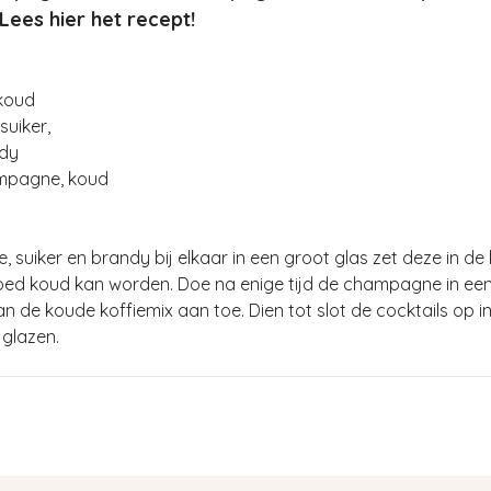
Lees hier het recept!
 koud
suiker,
ndy
ampagne, koud
e, suiker en brandy bij elkaar in een groot glas zet deze in de
oed koud kan worden. Doe na enige tijd de champagne in ee
 de koude koffiemix aan toe. Dien tot slot de cocktails op i
glazen.