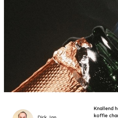
Knallend h
koffie ch
Dirk Jan