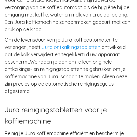
Voor een uitstekende koffiekwaliteit zijn
zowel de
verzorging van de koffieautomaat als de hygiëne bij de
omgang met koffie, water en melk
van cruciaal belang.
Een Jura koffiemachine schoonmaken gebeurt met een
druk op de knop.
Om de
levensduur
van je Jura
koffieautomaten
te
verlengen
, heeft
Jura ontkalkingstabletten
ontwikkeld
dat de kalk verwijdert en tegelijkertijd uw apparaat
beschermt.
We raden je aan om
alleen originele
ontkalkings- en reinigingstabletten
te gebruiken om je
koffiemachine van Jura schoon te maken. Alleen deze
zijn precies op de automatische reinigingscyclus
afgestemd.
Jura reinigingstabletten voor je
koffiemachine
Reinig je Jura koffiemachine efficiënt en bescherm je