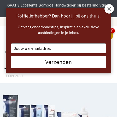
GRATIS Eccellente Bamboe Handwaaier bij bestelling vanaf
€50 | Actie verlengd t.e.m. 6 augustus!
Koffieliefhebber? Dan hoor jij bij ons thuis.
Gratis verzending vanaf 40 euro
Ontvang onderhoudstips, inspiratie en exclusieve
0
aanbiedingen in je inbox.
menu
Type
Home
your
/
Blogs
/
Producten
/ Jura onderhoudsproducten
email
Verzenden
Jura onderhoudsproducten
11 Mei 2021