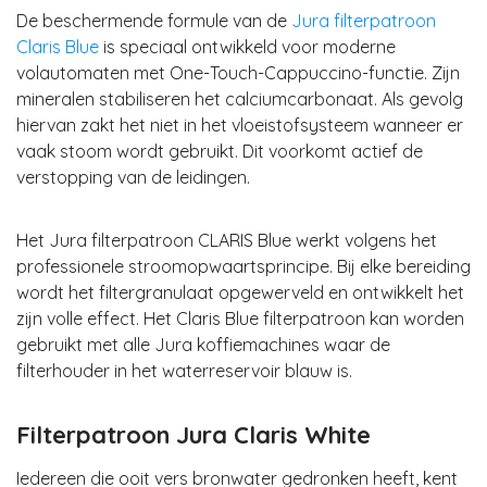
De beschermende formule van de
Jura filterpatroon
Claris Blue
is speciaal ontwikkeld
voor moderne
volautomaten met One-Touch-Cappuccino-functie
. Zijn
mineralen stabiliseren het calciumcarbonaat. Als gevolg
hiervan zakt het niet in het vloeistofsysteem wanneer er
vaak stoom wordt gebruikt.
Dit voorkomt
actief
de
verstopping van de leidingen
.
Het Jura filterpatroon CLARIS Blue werkt volgens het
professionele
stroomopwaartsprincipe
. Bij elke bereiding
wordt het
filtergranulaat opgewerveld en ontwikkelt het
zijn volle effect
. Het Claris Blue filterpatroon kan worden
gebruikt met alle Jura koffiemachines waar de
filterhouder in het waterreservoir blauw
is.
Filterpatroon Jura Claris White
Iedereen die ooit vers bronwater gedronken heeft, kent