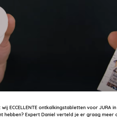
t wij ECCELLENTE ontkalkingstabletten voor JURA in
t hebben? Expert Daniel verteld je er graag meer o