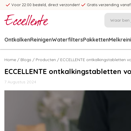
Voor 22:00 besteld, direct verzonden!
Gratis verzending vanaf
Ontkalken
Reinigen
Waterfilters
Pakketten
Melkrein
Home
/
Blogs
/
Producten
/ ECCELLENTE ontkalkingstabletten v
ECCELLENTE ontkalkingstabletten v
7 Augustus 2024