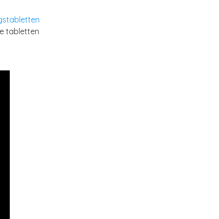
gstabletten
De tabletten