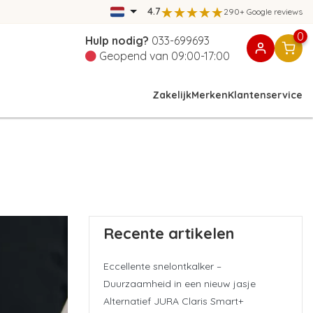
4.7
290+ Google reviews
0
Hulp nodig?
033-699693
Geopend van 09:00-17:00
Zakelijk
Merken
Klantenservice
Recente artikelen
Eccellente snelontkalker –
Duurzaamheid in een nieuw jasje
Alternatief JURA Claris Smart+