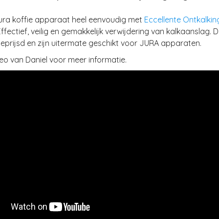
Jura koffie apparaat heel eenvoudig met
Eccellente Ontkalkin
 Effectief, veilig en gemakkelijk verwijdering van kalkaanslag. 
geprijsd en zijn uitermate geschikt voor JURA apparaten.
deo van Daniel voor meer informatie.