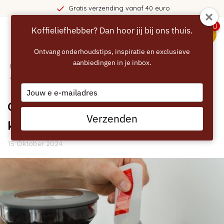
Gratis verzending vanaf 40 euro
0
Koffieliefhebber? Dan hoor jij bij ons thuis.
menu
Ontvang onderhoudstips, inspiratie en exclusieve
aanbiedingen in je inbox.
Home
/
Blogs
/
Handleidingen
/ Ontkalk het waterreservoir
van je koffieapparaat in 3 stappen
Type
your
Ontkalk het waterreservoir van je
email
Verzenden
koffieapparaat in 3 stappen
15 Oktober 2024