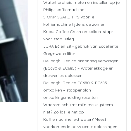
Waterhardheid meten en instellen op je
Philips koffiemachine
5 ONMISBARE TIPS voor je
koffiemachine tijdens de zomer
Krups Coffee Crush ontkalken: stap-
voor-stap uitleg
JURA E6 en E8 - gebruik van Eccellente
Grey+ waterfilter
DeLonghi Dedica pistonring vervangen
(EC680 & EC685) – Waterlekkage en
drukverlies oplossen
DeLonghi Dedica EC680 & EC685
ontkalken – stappenplan +
ontkalkingsmelding resetten
Waarom schuimt mijn melksysteem
niet? Zo los je het op
Koffiemachine lekt water? Meest
voorkomende oorzaken + oplossingen