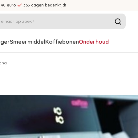
 40 euro
365 dagen bedenktijd!
iger
Smeermiddel
Koffiebonen
Onderhoud
pha