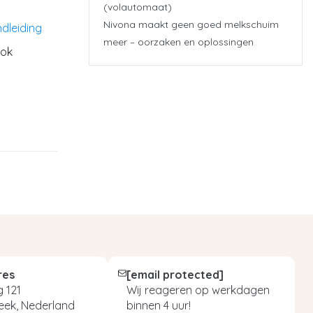
(volautomaat)
Nivona maakt geen goed melkschuim
dleiding
meer – oorzaken en oplossingen
ook
res
[email protected]
 121
Wij reageren op werkdagen
eek, Nederland
binnen 4 uur!