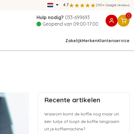
4.7
290+ Google reviews
0
Hulp nodig?
033-699693
Geopend van 09:00-17:00
Zakelijk
Merken
Klantenservice
Recente artikelen
Waarom komt de koffie nog maar uit
één tuitje of loopt de koffie langzaam
uit je koffiemachine?