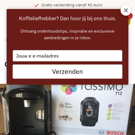
Gratis verzending vanaf 40 euro
0
Koffieliefhebber? Dan hoor jij bij ons thuis.
menu
Ontvang onderhoudstips, inspiratie en exclusieve
aanbiedingen in je inbox.
Home
/
Blogs
/
Handleidingen
/ Onderhoud voor Bosch
Tassimo
Type
your
Onderhoud voor Bosch Tassimo
email
Verzenden
11 Mei 2021