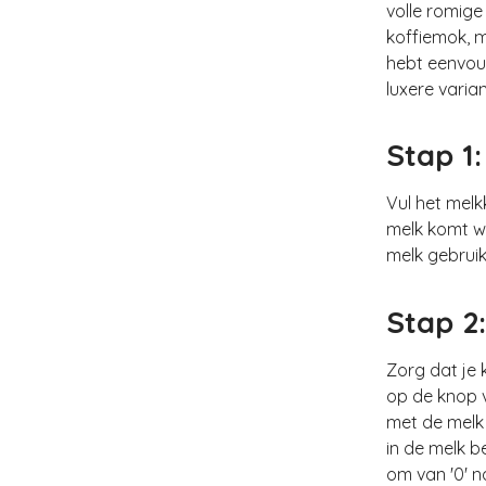
volle romige
koffiemok, m
hebt eenvou
luxere varia
Stap 1
Vul het melk
melk komt w
melk gebruik
Stap 2
Zorg dat je 
op de knop 
met de melk 
in de melk 
om van '0' na