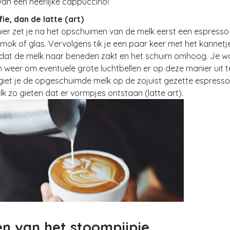
van een heerlijke cappuccino!
fie, dan de latte (art)
ier zet je na het opschuimen van de melk eerst een espresso 
ok of glas. Vervolgens tik je een paar keer met het kannetj
dat de melk naar beneden zakt en het schuim omhoog. Je wa
 weer om eventuele grote luchtbellen er op deze manier uit t
iet je de opgeschuimde melk op de zojuist gezette espresso.
lk zo gieten dat er vormpjes ontstaan (latte art).
en van het stoompijpje