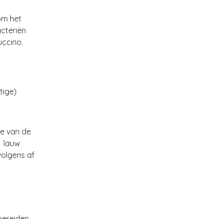
om het
cteriën
uccino.
tige)
je van de
l lauw
volgens af
bereiden