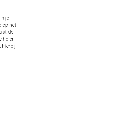
in je
e op het
lst de
e halen.
 Hierbij