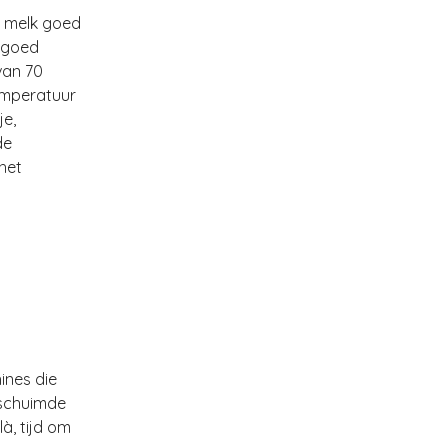
e melk goed
, goed
van 70
emperatuur
je,
de
het
ines die
eschuimde
à, tijd om