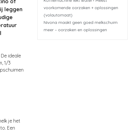
Koffiemachine lekt water? Meest
cino of
voorkomende oorzaken + oplossingen
ij leggen
(volautomaat)
oudige
Nivona maakt geen goed melkschuim
eratuur
meer – oorzaken en oplossingen
l
 De ideale
, 1/3
 opschuimen
melk je het
to. Een