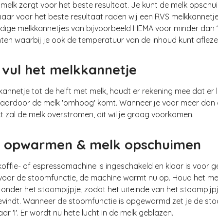
 melk zorgt voor het beste resultaat. Je kunt de melk opschu
aar voor het beste resultaat raden wij een RVS melkkannetj
dige melkkannetjes van bijvoorbeeld HEMA voor minder dan 1
nten waarbij je ook de temperatuur van de inhoud kunt afleze
: vul het melkkannetje
kannetje tot de helft met melk, houdt er rekening mee dat er l
aardoor de melk 'omhoog' komt. Wanneer je voor meer dan d
t zal de melk overstromen, dit wil je graag voorkomen.
: opwarmen & melk opschuimen
koffie- of espressomachine is ingeschakeld en klaar is voor g
voor de stoomfunctie, de machine warmt nu op. Houd het me
onder het stoompijpje, zodat het uiteinde van het stoompijpj
bevindt. Wanneer de stoomfunctie is opgewarmd zet je de s
ar 'I'. Er wordt nu hete lucht in de melk geblazen.