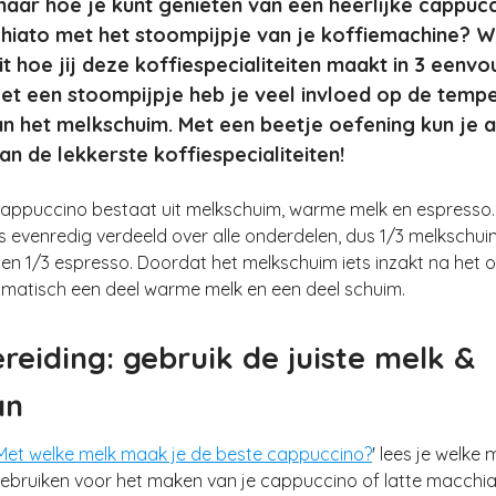
aar hoe je kunt genieten van een heerlijke cappuc
hiato met het stoompijpje van je koffiemachine? W
it hoe jij deze koffiespecialiteiten maakt in 3 eenv
et een stoompijpje heb je veel invloed op de temp
an het melkschuim. Met een beetje oefening kun je a
an de lekkerste koffiespecialiteiten!
appuccino bestaat uit melkschuim, warme melk en espresso.
s evenredig verdeeld over alle onderdelen, dus 1/3 melkschuim
en 1/3 espresso. Doordat het melkschuim iets inzakt na het
tomatisch een deel warme melk en een deel schuim.
reiding: gebruik de juiste melk &
an
Met welke melk maak je de beste cappuccino?
' lees je welke 
gebruiken voor het maken van je cappuccino of latte macchia