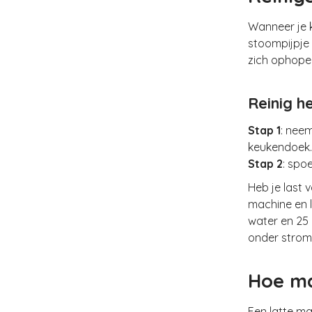
Wanneer je k
stoompijpje
zich ophopen
Reinig h
Stap 1
: nee
keukendoek.
Stap 2
: spo
Heb je last 
machine en l
water en 25
onder strom
Hoe ma
Een latte ma