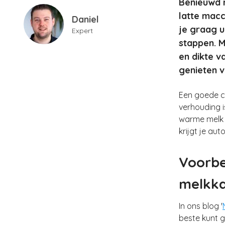
Benieuwd n
latte macc
Daniel
je graag u
Expert
stappen. M
en dikte v
genieten v
Een goede c
verhouding i
warme melk 
krijgt je au
Voorbe
melkk
In ons blog '
beste kunt 