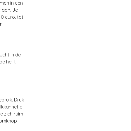
imen in een
e aan. Je
0 euro, tot
n.
ucht in de
e helft
ebruik. Druk
lkkannetje
e zich ruim
toomknop