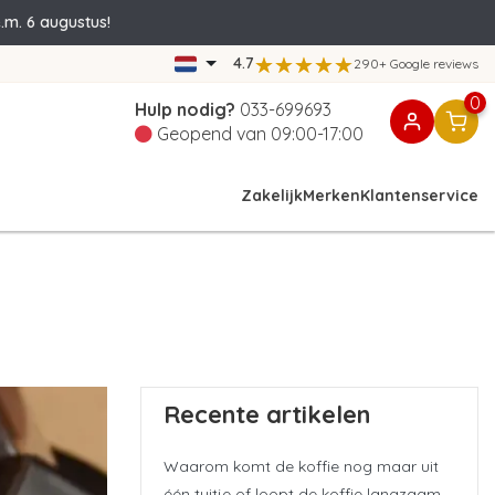
.m. 6 augustus!
4.7
290+ Google reviews
0
Hulp nodig?
033-699693
Geopend van 09:00-17:00
Zakelijk
Merken
Klantenservice
Recente artikelen
Waarom komt de koffie nog maar uit
één tuitje of loopt de koffie langzaam