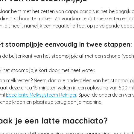
laar bent met het zetten van cappuccino's is het belangrijk 
 direct schoon te maken. Zo voorkom je dat melkresten en ba
, dit heeft namelijk een negatief effect op je volgende capp
et stoompijpje eenvoudig in twee stappen:
m de buitenkant van het stoompijpje af met een schone (voch
el het stoompijpje kort door met heet water.
van melkresten? Neem dan alle onderdelen van het stoompijp
aat deze circa 15 minuten weken in een oplossing van 500 m
 ml
Eccellente Melksysteem Reiniger
. Spoel de onderdelen ver
ende kraan en plaats ze terug aan je machine.
ak je een latte macchiato?
cchiato verschilt maar weinig van een cappuccino, zo is het 