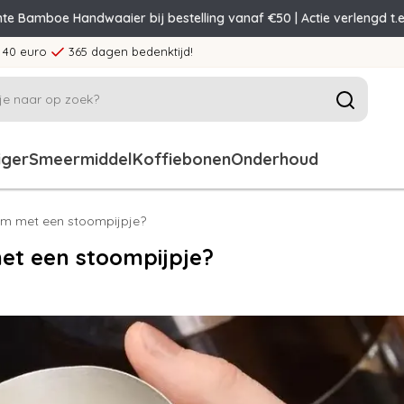
nte Bamboe Handwaaier bij bestelling vanaf €50 | Actie verlengd t.e
 40 euro
365 dagen bedenktijd!
iger
Smeermiddel
Koffiebonen
Onderhoud
im met een stoompijpje?
et een stoompijpje?