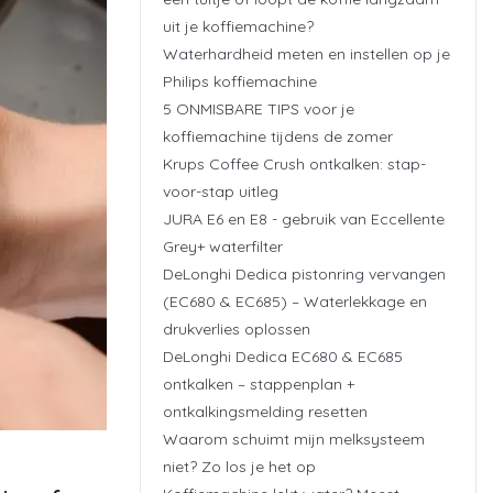
uit je koffiemachine?
Waterhardheid meten en instellen op je
Philips koffiemachine
5 ONMISBARE TIPS voor je
koffiemachine tijdens de zomer
Krups Coffee Crush ontkalken: stap-
voor-stap uitleg
JURA E6 en E8 - gebruik van Eccellente
Grey+ waterfilter
DeLonghi Dedica pistonring vervangen
(EC680 & EC685) – Waterlekkage en
drukverlies oplossen
DeLonghi Dedica EC680 & EC685
ontkalken – stappenplan +
ontkalkingsmelding resetten
Waarom schuimt mijn melksysteem
niet? Zo los je het op