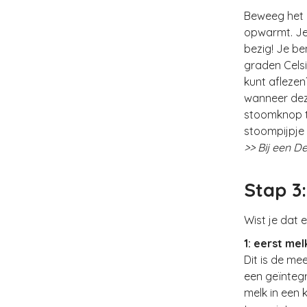
Beweeg het 
opwarmt. Je 
bezig! Je b
graden Cels
kunt aflezen
wanneer deze
stoomknop te
stoompijpje
>> Bij een D
Stap 3
Wist je dat 
1: eerst mel
Dit is de me
een geïnteg
melk in een 