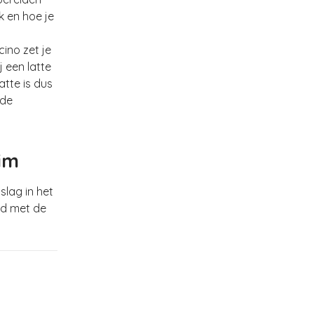
k en hoe je
ino zet je
 een latte
tte is dus
 de
im
slag in het
ld met de