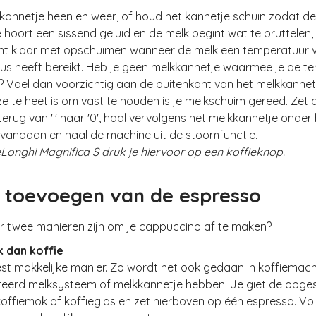
kannetje heen en weer, of houd het kannetje schuin zodat d
hoort een sissend geluid en de melk begint wat te pruttelen
ent klaar met opschuimen wanneer de melk een temperatuur 
ius heeft bereikt. Heb je geen melkkannetje waarmee je de t
? Voel dan voorzichtig aan de buitenkant van het melkkannet
 te heet is om vast te houden is je melkschuim gereed. Zet 
rug van 'I' naar '0', haal vervolgens het melkkannetje onder 
 vandaan en haal de machine uit de stoomfunctie.
eLonghi Magnifica S druk je hiervoor op een koffieknop.
: toevoegen van de espresso
er twee manieren zijn om je cappuccino af te maken?
k dan koffie
est makkelijke manier. Zo wordt het ook gedaan in koffiemach
reerd melksysteem of melkkannetje hebben. Je giet de opg
koffiemok of koffieglas en zet hierboven op één espresso. Voil