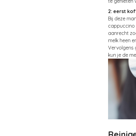
te genieten 
2: eerst kof
Bij deze man
cappuccino m
aanrecht zo
melk heen en
Vervolgens g
kun je de me
Reinig