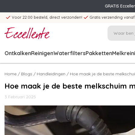
GRATIS Eccelle
Voor 22:00 besteld, direct verzonden!
Gratis verzending vanaf
Ontkalken
Reinigen
Waterfilters
Pakketten
Melkrein
Home
/
Blogs
/
Handleidingen
/ Hoe maak je de beste melkschu
Hoe maak je de beste melkschuim m
3 Februari 2025