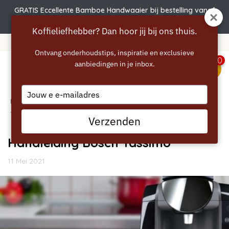
GRATIS Eccellente Bamboe Handwaaier bij bestelling vanaf
€50 | Actie verlengd t.e.m. 6 augustus!
Koffieliefhebber? Dan hoor jij bij ons thuis.
Gratis verzending vanaf 40 euro
Ontvang onderhoudstips, inspiratie en exclusieve
0
aanbiedingen in je inbox.
menu
Type
Home
your
/
Blogs
/
Handleidingen
/ Handleiding Bosch
email
Tassimo
Verzenden
Handleiding Bosch Tassimo
11 Mei 2021