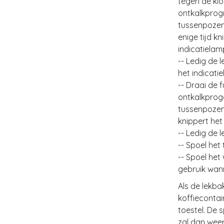
tegen de klo
ontkalkprog
tussenpozen 
enige tijd kn
indicatielam
-- Ledig de 
het indicatie
-- Draai de 
ontkalkprog
tussenpozen 
knippert het 
-- Ledig de 
-- Spoel het
-- Spoel het
gebruik wann
Als de lekba
koffiecontai
toestel. De
zal dan weer