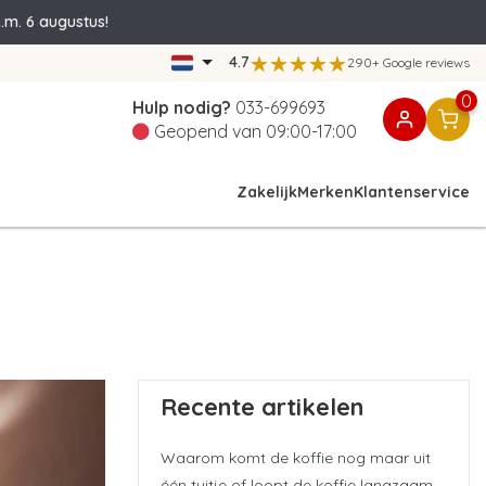
.m. 6 augustus!
4.7
290+ Google reviews
0
Hulp nodig?
033-699693
Geopend van 09:00-17:00
Zakelijk
Merken
Klantenservice
Recente artikelen
Waarom komt de koffie nog maar uit
één tuitje of loopt de koffie langzaam