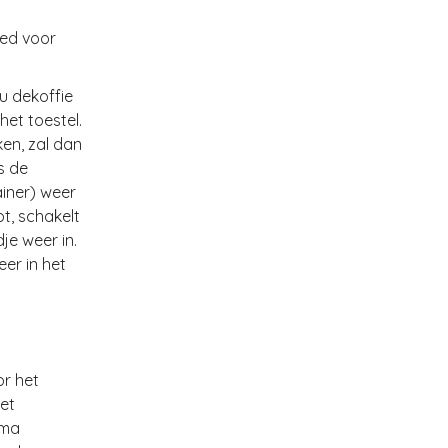
eed voor
u dekoffie
het toestel.
en, zal dan
s de
ainer) weer
t, schakelt
je weer in.
er in het
or het
et
mma