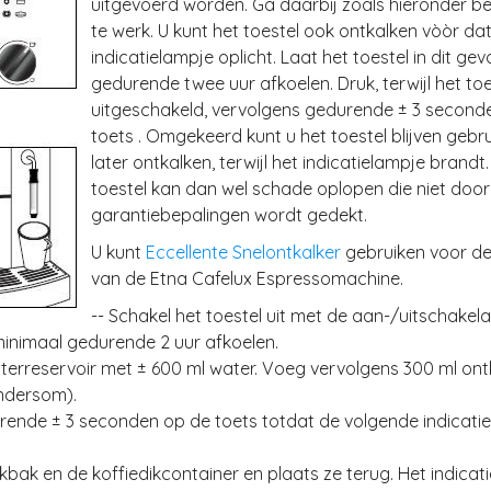
uitgevoerd worden. Ga daarbij zoals hieronder b
te werk. U kunt het toestel ook ontkalken vòòr dat
indicatielampje oplicht. Laat het toestel in dit gev
gedurende twee uur afkoelen. Druk, terwijl het toe
uitgeschakeld, vervolgens gedurende ± 3 second
toets . Omgekeerd kunt u het toestel blijven gebr
later ontkalken, terwijl het indicatielampje brandt.
toestel kan dan wel schade oplopen die niet door
garantiebepalingen wordt gedekt.
U kunt
Eccellente Snelontkalker
gebruiken voor de
van de Etna Cafelux Espressomachine.
-- Schakel het toestel uit met de aan-/uitschakela
minimaal gedurende 2 uur afkoelen.
aterreservoir met ± 600 ml water. Voeg vervolgens 300 ml on
andersom).
rende ± 3 seconden op de toets totdat de volgende indicati
ekbak en de koffiedikcontainer en plaats ze terug. Het indicat