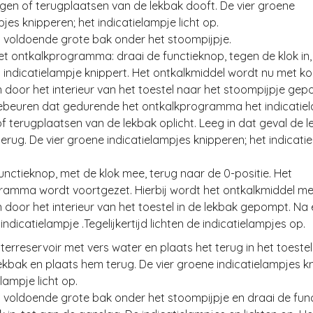
igen of terugplaatsen van de lekbak dooft. De vier groene
pjes knipperen; het indicatielampje licht op.
n voldoende grote bak onder het stoompijpje.
het ontkalkprogramma: draai de functieknop, tegen de klok in,
 indicatielampje knippert. Het ontkalkmiddel wordt nu met ko
door het interieur van het toestel naar het stoompijpje gep
gebeuren dat gedurende het ontkalkprogramma het indicatie
of terugplaatsen van de lekbak oplicht. Leeg in dat geval de 
erug. De vier groene indicatielampjes knipperen; het indicati
functieknop, met de klok mee, terug naar de 0-positie. Het
ramma wordt voortgezet. Hierbij wordt het ontkalkmiddel me
door het interieur van het toestel in de lekbak gepompt. Na e
indicatielampje .Tegelijkertijd lichten de indicatielampjes op.
aterreservoir met vers water en plaats het terug in het toestel
lekbak en plaats hem terug. De vier groene indicatielampjes k
lampje licht op.
n voldoende grote bak onder het stoompijpje en draai de fun