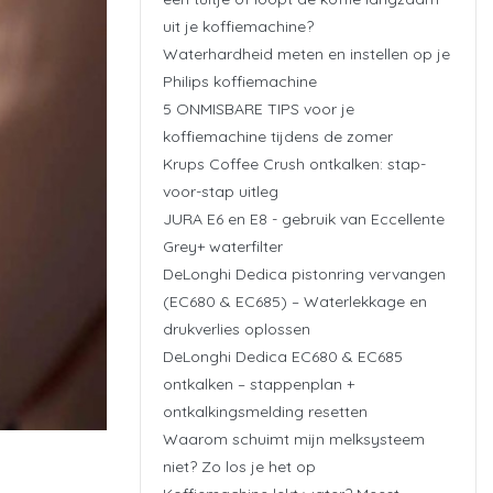
uit je koffiemachine?
Waterhardheid meten en instellen op je
Philips koffiemachine
5 ONMISBARE TIPS voor je
koffiemachine tijdens de zomer
Krups Coffee Crush ontkalken: stap-
voor-stap uitleg
JURA E6 en E8 - gebruik van Eccellente
Grey+ waterfilter
DeLonghi Dedica pistonring vervangen
(EC680 & EC685) – Waterlekkage en
drukverlies oplossen
DeLonghi Dedica EC680 & EC685
ontkalken – stappenplan +
ontkalkingsmelding resetten
Waarom schuimt mijn melksysteem
niet? Zo los je het op