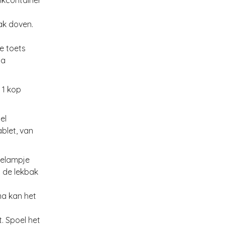
dikcontainer
bak doven.
e toets
ma
 1 kop
el
blet, van
ielampje
l de lekbak
ma kan het
. Spoel het