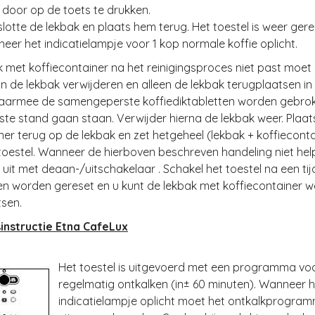
 door op de toets te drukken.
 slotte de lekbak en plaats hem terug. Het toestel is weer ger
eer het indicatielampje voor 1 kop normale koffie oplicht.
k met koffiecontainer na het reinigingsproces niet past moet 
n de lekbak verwijderen en alleen de lekbak terugplaatsen in 
waarmee de samengeperste koffiediktabletten worden gebrok
iste stand gaan staan. Verwijder hierna de lekbak weer. Plaat
ner terug op de lekbak en zet hetgeheel (lekbak + koffiecont
 toestel. Wanneer de hierboven beschreven handeling niet help
l uit met deaan-/uitschakelaar . Schakel het toestel na een tijd
gen worden gereset en u kunt de lekbak met koffiecontainer we
tsen.
instructie Etna CafeLux
Het toestel is uitgevoerd met een programma vo
regelmatig ontkalken (in± 60 minuten). Wanneer h
indicatielampje oplicht moet het ontkalkprogra