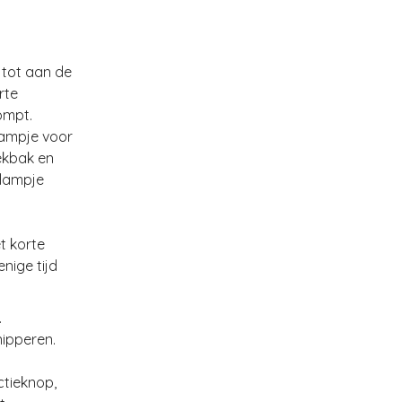
 tot aan de
rte
ompt.
lampje voor
lekbak en
elampje
t korte
nige tijd
.
nipperen.
ctieknop,