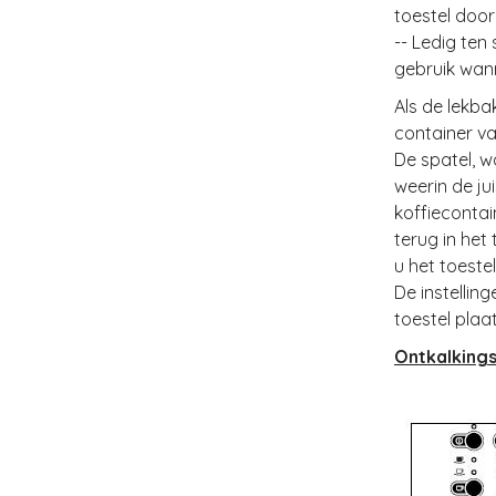
toestel door
-- Ledig ten
gebruik wann
Als de lekba
container va
De spatel, 
weerin de ju
koffiecontai
terug in het
u het toeste
De instellin
toestel plaa
Ontkalkings