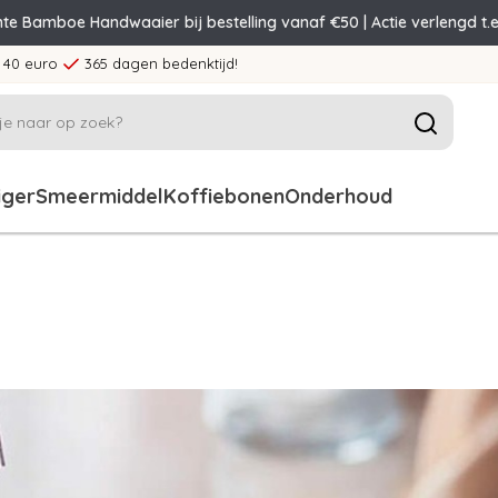
nte Bamboe Handwaaier bij bestelling vanaf €50 | Actie verlengd t.e
 40 euro
365 dagen bedenktijd!
iger
Smeermiddel
Koffiebonen
Onderhoud