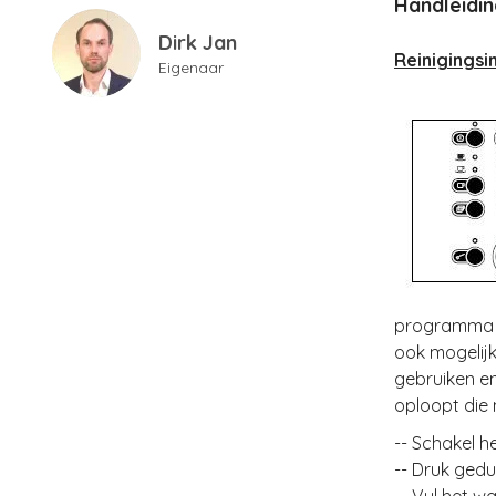
Handleidin
Dirk Jan
Reinigingsi
Eigenaar
programma o
ook mogelijk
gebruiken en
oploopt die 
-- Schakel h
-- Druk gedu