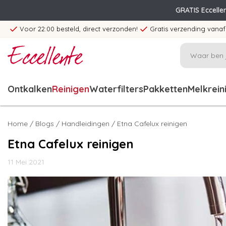
GRATIS Eccelle
Voor 22:00 besteld, direct verzonden!
Gratis verzending vanaf
Ontkalken
Reinigen
Waterfilters
Pakketten
Melkrein
Home
/
Blogs
/
Handleidingen
/ Etna Cafelux reinigen
Etna Cafelux reinigen
11 Mei 2021