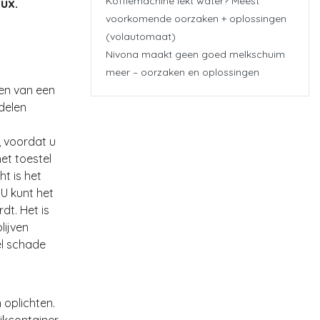
Koffiemachine lekt water? Meest
ux.
voorkomende oorzaken + oplossingen
(volautomaat)
Nivona maakt geen goed melkschuim
meer – oorzaken en oplossingen
en van een
delen
, voordat u
et toestel
ht is het
 U kunt het
t. Het is
lijven
el schade
 oplichten.