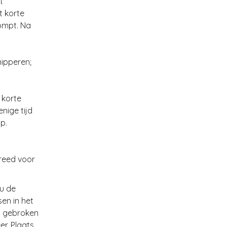
t
t korte
pompt. Na
nipperen;
 korte
nige tijd
op.
ereed voor
 u de
en in het
n gebroken
er. Plaats