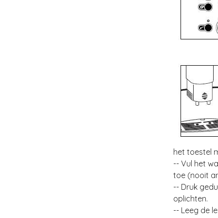
het toestel 
-- Vul het w
toe (nooit 
-- Druk gedu
oplichten.
-- Leeg de l