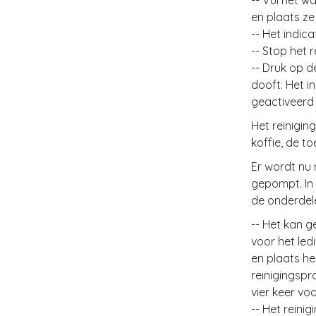
-- Vul het w
en plaats ze
-- Het indic
-- Stop het 
-- Druk op d
dooft. Het i
geactiveerd 
Het reinigi
koffie, de t
Er wordt nu 
gepompt. In 
de onderdel
-- Het kan 
voor het led
en plaats he
reinigingsp
vier keer v
-- Het reini