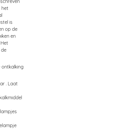
eschreven
 het
al
stel is
en op de
uiken en
 Het
 de
 ontkalking
ar . Laat
tkalkmiddel
elampjes
ielampje