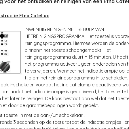
g voor het ontkalken en reinigen van een Etna Cafel
nstructie Etna CafeLux
INWENDIG REINIGEN MET BEHULP VAN
HETREINIGINGSPROGRAMMA. Het toestel is voorzi
reinigingsprogramma. Hiermee worden de onder
binnenin het toestelschoongemaakt. Het
reinigingsprogramma duurt ± 15 minuten. U hoeft
het programma activeert, geen onderdelen van h
te verwijderen. Wanneer het indicatielampje oplic
tijd om het reinigingsprogramma in te schakelen.
ok inschakelen voordat het indicatielampje geactiveerd word
 om, nadat het indicatielampje is geactiveerd, het toestel te b
 het later te reinigen. De kans bestaat dan wel dat het toest
niet door de garantiebepalingen wordt gedekt.
et toestel in met de aan-/uit schakelaar .
rende 3 seconden op de toets totdat de indicatielampjes , en