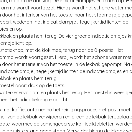
k in, tot aan de aanslag. De indicatielampjes en lichten op. He
ramma wordt voortgezet. Hierbij wordt het schone water me
door het interieur van het toestel naar het stoompijpje ge
ippert wederom het indicatielampje . Tegelijkertijd lichten de
pjes en op.
lekbak en plaats hem terug. De vier groene indicatielampjes k
lampje licht op.
functieknop, met de klok mee, terug naar de 0-positie. Het
amma wordt voortgezet. Hierbij wordt het schone water met
door het interieur van het toestel in de lekbak gepompt. Na e
indicatielampje ; tegelijkertijd lichten de indicatielampjes en 
lekbak en plaats hem terug.
 toestel door: druk op de toets.
 waterreservoir om en plaats het terug. Het toestel is weer g
eer het indicatielampje oplicht.
k met koffiecontainer na het reinigingsproces niet past moet
ner van de lekbak verwijderen en alleen de lekbak terugplaats
 spatel waarmee de samengeperste koffiediktabletten worde
 in de juiste stand gaan staan. Verwijder hierna de lekbak we