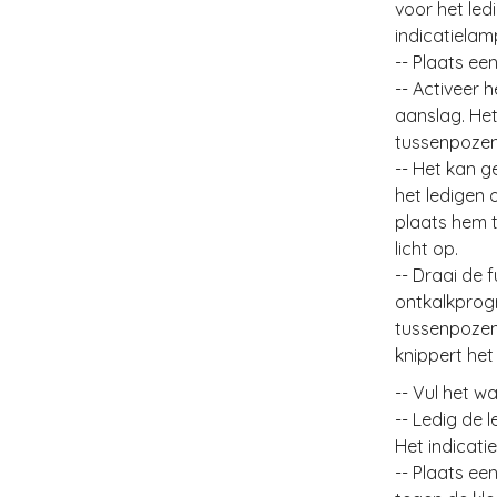
voor het led
indicatielam
-- Plaats ee
-- Activeer 
aanslag. Het
tussenpozen 
-- Het kan 
het ledigen 
plaats hem t
licht op.
-- Draai de 
ontkalkprog
tussenpozen 
knippert het 
-- Vul het w
-- Ledig de 
Het indicatie
-- Plaats ee