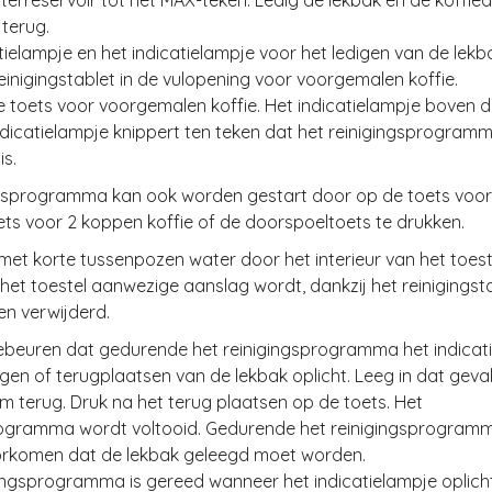
aterreservoir tot het MAX-teken. Ledig de lekbak en de koffie
 terug.
atielampje en het indicatielampje voor het ledigen van de lek
reinigingstablet in de vulopening voor voorgemalen koffie.
e toets voor voorgemalen koffie. Het indicatielampje boven d
ndicatielampje knippert ten teken dat het reinigingsprogram
is.
ngsprogramma kan ook worden gestart door op de toets voor
oets voor 2 koppen koffie of de doorspoeltoets te drukken.
met korte tussenpozen water door het interieur van het toest
het toestel aanwezige aanslag wordt, dankzij het reinigingsta
en verwijderd.
gebeuren dat gedurende het reinigingsprogramma het indicat
igen of terugplaatsen van de lekbak oplicht. Leeg in dat geva
m terug. Druk na het terug plaatsen op de toets. Het
rogramma wordt voltooid. Gedurende het reinigingsprogram
oorkomen dat de lekbak geleegd moet worden.
gingsprogramma is gereed wanneer het indicatielampje oplicht