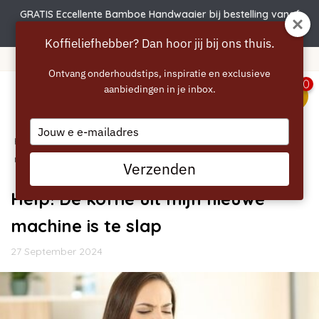
GRATIS Eccellente Bamboe Handwaaier bij bestelling vanaf
€50 | Actie verlengd t.e.m. 6 augustus!
Koffieliefhebber? Dan hoor jij bij ons thuis.
Gratis verzending vanaf 40 euro
Ontvang onderhoudstips, inspiratie en exclusieve
0
aanbiedingen in je inbox.
menu
Type
Home
your
/
Blogs
/
Algemeen
/ Help! De koffie uit mijn nieuwe
email
machine is te slap
Verzenden
Help! De koffie uit mijn nieuwe
machine is te slap
27 September 2024