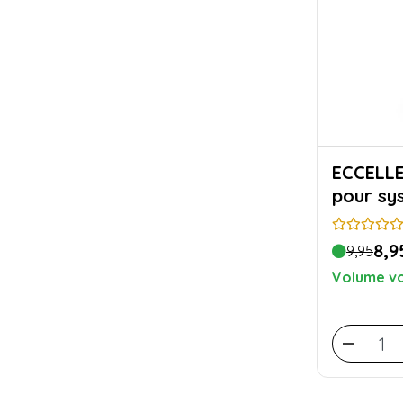
ECCELLENTE N
pour sy
8,9
9,95
Volume vo