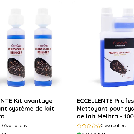
 avantage
ECCELLENTE Profes
nt système de lait
Nettoyant pour sy
ra
de lait Melitta - 10
0
évaluations
0
évaluations