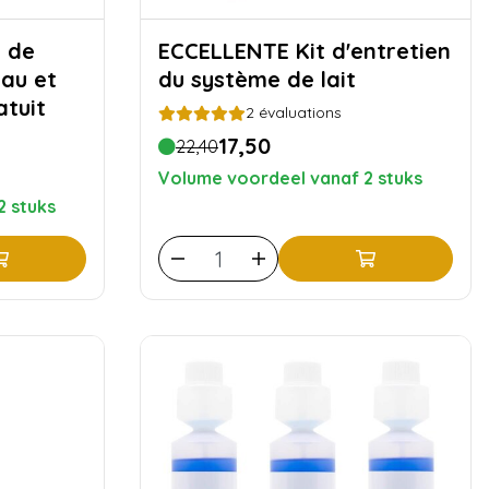
ECCELLENTE Kit d'entretien
au et
du système de lait
atuit
2
évaluations
17,50
22,40
Volume voordeel vanaf 2 stuks
2 stuks