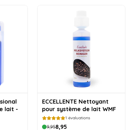
sional
ECCELLENTE Nettoyant
 lait -
pour système de lait WMF
1
évaluations
8,95
9,95