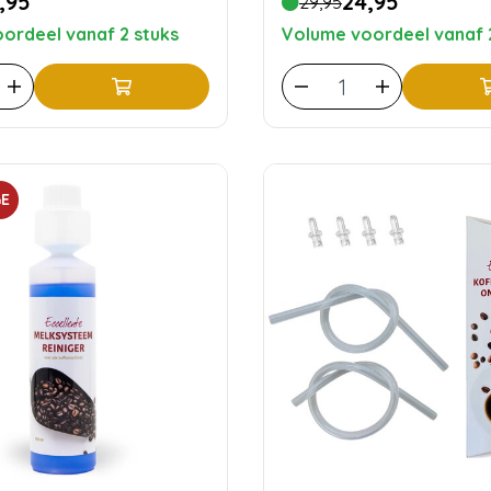
,95
24,95
29,95
ordeel vanaf 2 stuks
Volume voordeel vanaf 
E