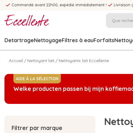
Commandé avant 22h00, expédié immédiatement !
Livraison 
Detartrage
Nettoyage
Filtres à eau
Forfaits
Nettoya
Accueil
/
Nettoyant lait
/
Nettoyants lait Eccellente
AIDE À LA SÉLECTION
Welke producten passen bij mijn koffiema
Nettoy
Filtrer par marque