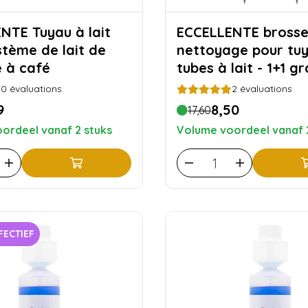
au à lait
ECCELLENTE brosse de
stème de lait de
nettoyage pour tuy
 à café
tubes à lait - 1+1 gr
0
évaluations
2
évaluations
9
8,50
17,60
ordeel vanaf 2 stuks
Volume voordeel vanaf 
FECTIEF