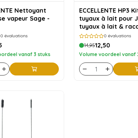
ettoyant
ECCELLENTE HP3 Kit de
se vapeur Sage -
tuyaux à lait pour J
tuyaux à lait & rac
0
évaluations
0
évaluations
5
12,50
14,95
ordeel vanaf 3 stuks
Volume voordeel vanaf 