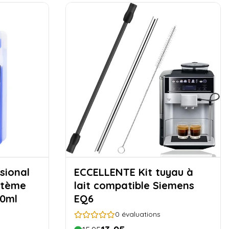
sional
ECCELLENTE Kit tuyau à
stème
lait compatible Siemens
00ml
EQ6
0
évaluations