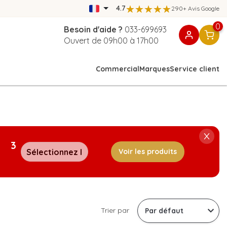
4.7
290+ Avis Google
0
Besoin d'aide ?
033-699693
Ouvert de 09h00 à 17h00
Commercial
Marques
Service client
3
Voir les produits
Trier par