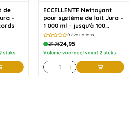
ECCELLENTE Nettoyant
ura -
pour système de lait Jura –
cords
1 000 ml – jusqu'à 100
cycles de nettoyage
0
évaluations
24,95
29,95
2 stuks
Volume voordeel vanaf 2 stuks