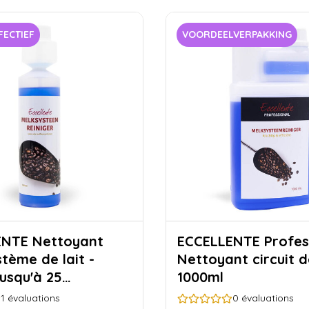
FECTIEF
VOORDEELVERPAKKING
ettoyant
ECCELLENTE Profes
tème de lait -
Nettoyant circuit de
jusqu'à 25
1000ml
ges)
1
évaluations
0
évaluations