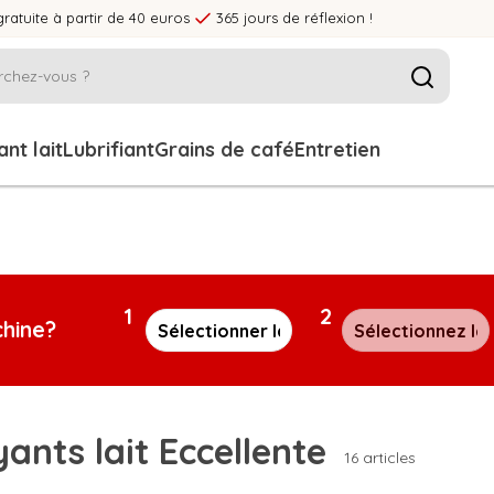
gratuite à partir de 40 euros
365 jours de réflexion !
nt lait
Lubrifiant
Grains de café
Entretien
1
2
chine?
ants lait Eccellente
16 articles