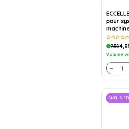
ECCELLENTE Tuy
pour sy
machine
4,9
7,50
Volume vo
SNEL & EF