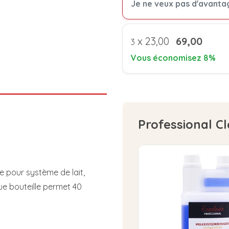
Je ne veux pas d'avanta
x
23,00
69,00
3
Vous économisez 8%
Professional C
te pour système de lait,
e bouteille permet 40