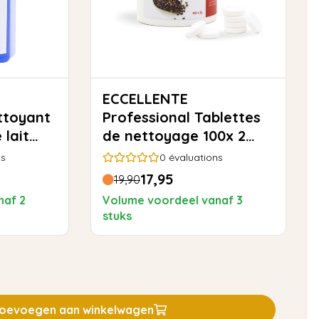
ECCELLENTE
Professional Tablettes
 lait
de nettoyage 100x 2
grammes
ns
0
évaluations
17,95
19,90
naf 2
Volume voordeel vanaf 3
stuks
oevoegen aan winkelwagen