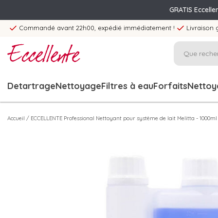
GRATIS Eccelle
Commandé avant 22h00, expédié immédiatement !
Livraison 
Detartrage
Nettoyage
Filtres à eau
Forfaits
Nettoya
Accueil
/
ECCELLENTE Professional Nettoyant pour système de lait Melitta - 1000ml