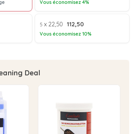
ge
Vous économisez 4%
x
22,50
112,50
5
Vous économisez 10%
leaning Deal