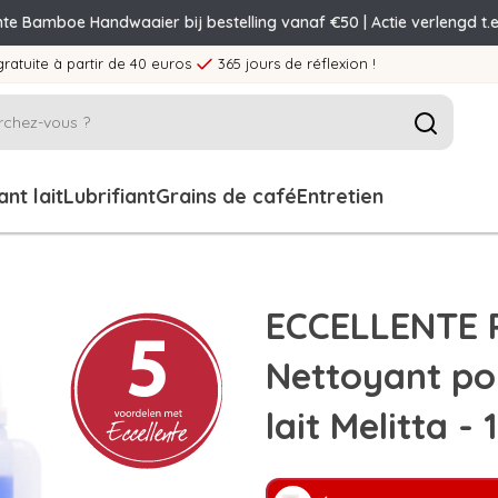
nte Bamboe Handwaaier bij bestelling vanaf €50 | Actie verlengd t.e
gratuite à partir de 40 euros
365 jours de réflexion !
nt lait
Lubrifiant
Grains de café
Entretien
ECCELLENTE 
Nettoyant po
lait Melitta -