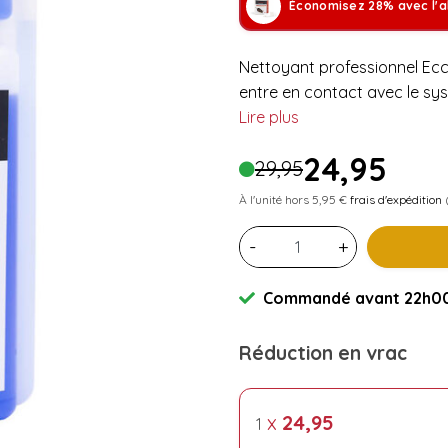
Économisez 28% avec l'a
Nettoyant professionnel Ecce
entre en contact avec le sy
Lire plus
24,95
29,95
À l'unité hors 5,95 €
frais d'expédition
(
-
+
Commandé avant 22h00 
Réduction en vrac
x
24,95
1