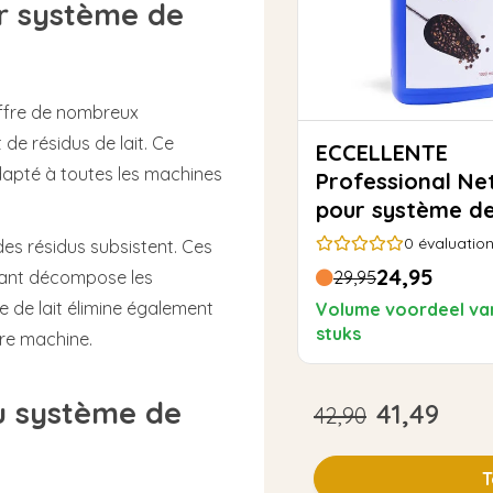
r système de
 offre de nombreux
de résidus de lait. Ce
ECCELLENTE
dapté à toutes les machines
Professional Nettoyant
pour système de
Melitta - 1000ml
0
évaluatio
des résidus subsistent. Ces
24,95
oyant décompose les
29,95
e de lait élimine également
Volume voordeel va
stuks
otre machine.
u système de
41,49
42,90
T