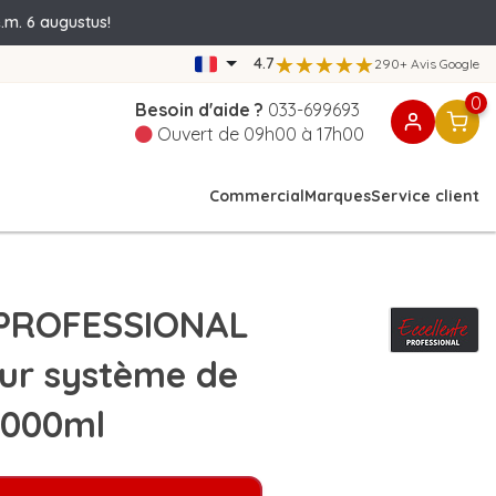
.m. 6 augustus!
4.7
290+ Avis Google
0
Besoin d'aide ?
033-699693
Ouvert de 09h00 à 17h00
Commercial
Marques
Service client
PROFESSIONAL
ur système de
 1000ml