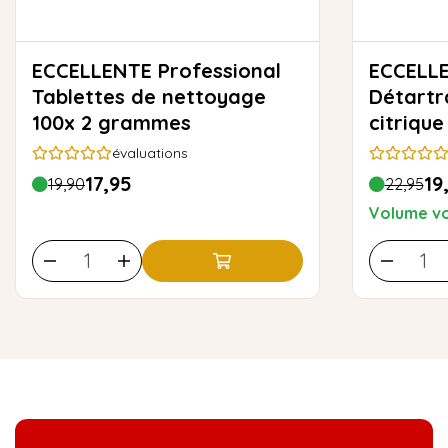
ECCELLENTE Professional
ECCELLE
Tablettes de nettoyage
Détartr
100x 2 grammes
citrique
évaluations
17,95
19
19,90
22,95
Volume vo