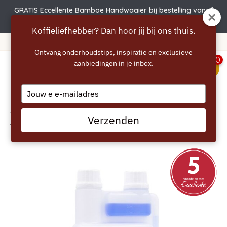
GRATIS Eccellente Bamboe Handwaaier bij bestelling vanaf
€50
Koffieliefhebber? Dan hoor jij bij ons thuis.
365 jours de réflexion !
Ontvang onderhoudstips, inspiratie en exclusieve
0
aanbiedingen in je inbox.
menu
Type
your
email
Accueil
/
ECCELLENTE Nettoyant pour système de lait Jura – 1 000 ml –
Verzenden
jusqu'à 100 cycles de nettoyage