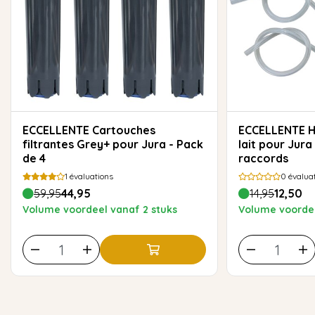
ECCELLENTE Cartouches
ECCELLENTE HP3 Kit de tuyaux à
filtrantes Grey+ pour Jura - Pack
lait pour Jura 
de 4
raccords
1
évaluations
0
évalua
59,95
44,95
14,95
12,50
Volume voordeel vanaf 2 stuks
Volume voordee