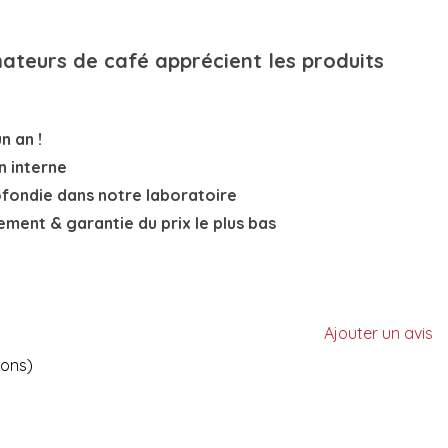
mateurs de café apprécient les produits
n an !
n interne
ofondie
dans notre laboratoire
nement
& garantie du prix le plus bas
Ajouter un avis
ions)