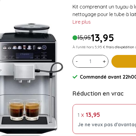
Kit comprenant un tuyau à la
nettoyage pour le tube à la
Lire plus
13,95
15,95
À l'unité hors 5,95 €
frais d'expédition
(
-
+
Commandé avant 22h00 
Réduction en vrac
x
13,95
1
Je ne veux pas d'avanta