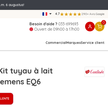
.m. 6 augustus!
4.7
290+ Avis Google
0
Besoin d'aide ?
033-699693
Ouvert de 09h00 à 17h00
Commercial
Marques
Service client
t tuyau à lait
iemens EQ6
LLENTE