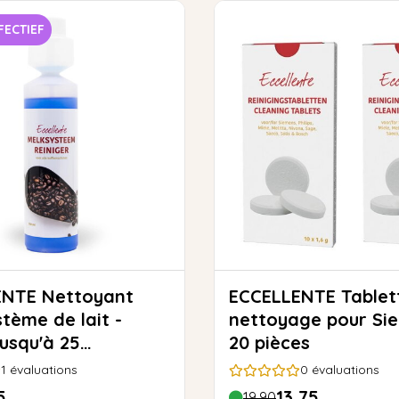
FECTIEF
ettoyant
ECCELLENTE Tablettes de
tème de lait -
nettoyage pour Si
jusqu'à 25
20 pièces
ges)
1
évaluations
0
évaluations
5
13,75
19,90