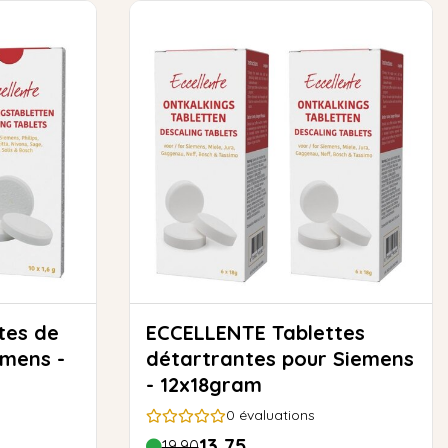
ECCELLENTE Tablettes
emens -
détartrantes pour Siemens
- 12x18gram
0
évaluations
13,75
19,90