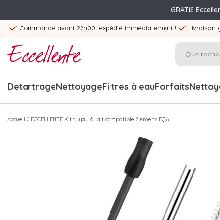
GRATIS Eccelle
Commandé avant 22h00, expédié immédiatement !
Livraison 
Detartrage
Nettoyage
Filtres à eau
Forfaits
Nettoya
Accueil
/
ECCELLENTE Kit tuyau à lait compatible Siemens EQ6