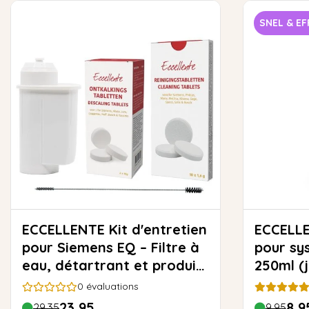
SNEL & EF
ECCELLENTE Kit d'entretien
ECCELLENTE N
pour Siemens EQ – Filtre à
pour sys
eau, détartrant et produit
250ml (
de nettoyage
nettoya
0
évaluations
23,95
8,9
29,35
9,95