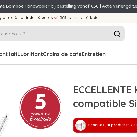
nte Bamboe Handwaaier bij bestelling vanaf €50 | Actie verlengd t.e
gratuite à partir de 40 euros
365 jours de réflexion !
nt lait
Lubrifiant
Grains de café
Entretien
ECCELLENTE Ki
compatible S
Essayez un produit ECCE