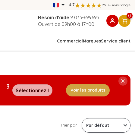
4.7
290+ Avis Google
0
Besoin d'aide ?
033-699693
Ouvert de 09h00 à 17h00
Commercial
Marques
Service client
3
Voir les produits
Trier par