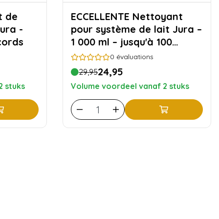
ECCELLENTE Nettoyant
ura -
pour système de lait Jura –
cords
1 000 ml – jusqu'à 100
cycles de nettoyage
0
évaluations
24,95
29,95
2 stuks
Volume voordeel vanaf 2 stuks