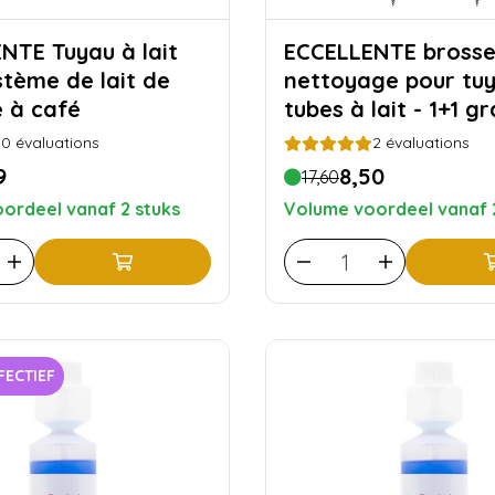
au à lait
ECCELLENTE brosse de
stème de lait de
nettoyage pour tuy
 à café
tubes à lait - 1+1 gr
0
évaluations
2
évaluations
9
8,50
17,60
ordeel vanaf 2 stuks
Volume voordeel vanaf 
FECTIEF