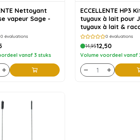
ettoyant
ECCELLENTE HP3 Kit de
se vapeur Sage -
tuyaux à lait pour J
tuyaux à lait & rac
0
évaluations
0
évaluations
5
12,50
14,95
ordeel vanaf 3 stuks
Volume voordeel vanaf 