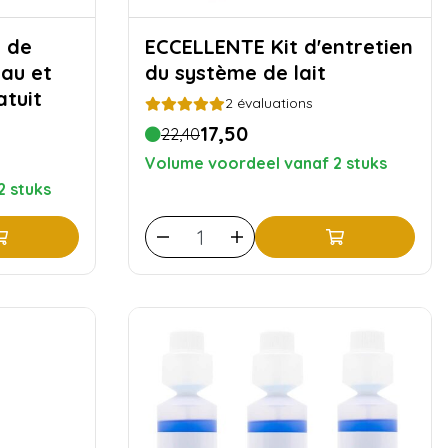
ECCELLENTE Kit d'entretien
au et
du système de lait
atuit
2
évaluations
17,50
22,40
Volume voordeel vanaf 2 stuks
2 stuks