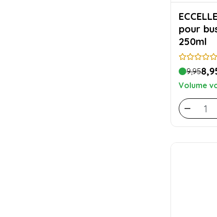
ECCELLENTE N
pour bu
250ml
8,9
9,95
Volume vo