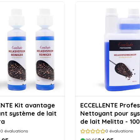
 avantage
ECCELLENTE Profes
nt système de lait
Nettoyant pour sy
ra
de lait Melitta - 10
0
évaluations
0
évaluations