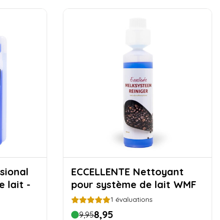
sional
ECCELLENTE Nettoyant
 lait -
pour système de lait WMF
1
évaluations
8,95
9,95