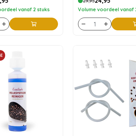
,95
24,95
29,95
ordeel vanaf 2 stuks
Volume voordeel vanaf 
E