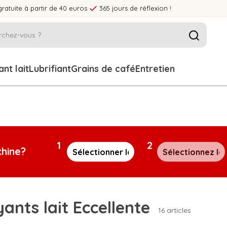
gratuite à partir de 40 euros
365 jours de réflexion !
nt lait
Lubrifiant
Grains de café
Entretien
1
2
chine?
ants lait Eccellente
16 articles