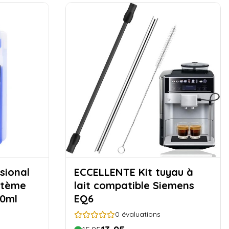
sional
ECCELLENTE Kit tuyau à
stème
lait compatible Siemens
00ml
EQ6
0
évaluations