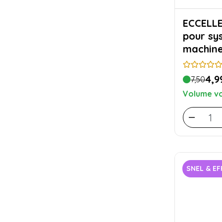
ECCELLENTE Tuy
pour sy
machine
4,9
7,50
Volume vo
SNEL & EF