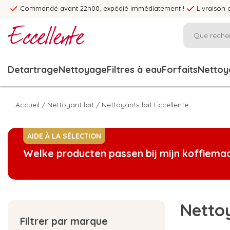
Commandé avant 22h00, expédié immédiatement !
Livraison 
Detartrage
Nettoyage
Filtres à eau
Forfaits
Nettoya
Accueil
/
Nettoyant lait
/
Nettoyants lait Eccellente
AIDE À LA SÉLECTION
Welke producten passen bij mijn koffiema
Nettoy
Filtrer par marque