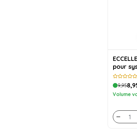
ECCELLENTE N
pour sy
8,9
9,95
Volume vo