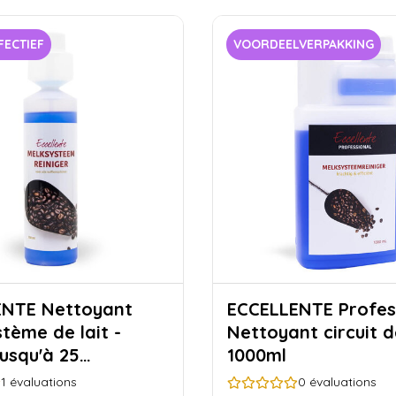
FECTIEF
VOORDEELVERPAKKING
ettoyant
ECCELLENTE Profes
tème de lait -
Nettoyant circuit de
jusqu'à 25
1000ml
ges)
1
évaluations
0
évaluations