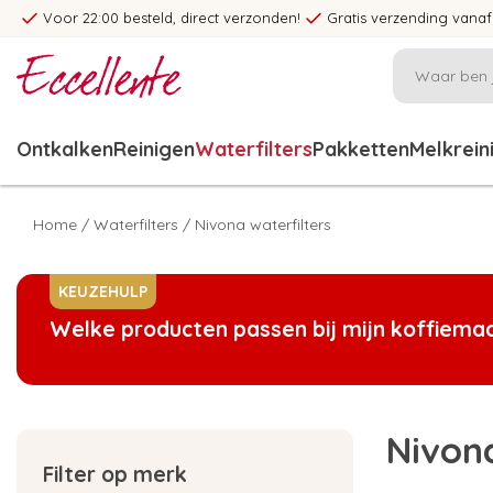
Voor 22:00 besteld, direct verzonden!
Gratis verzending vanaf
Ontkalken
Reinigen
Waterfilters
Pakketten
Melkrein
Home
/
Waterfilters
/
Nivona waterfilters
KEUZEHULP
Welke producten passen bij mijn koffiema
Nivona
Filter op merk