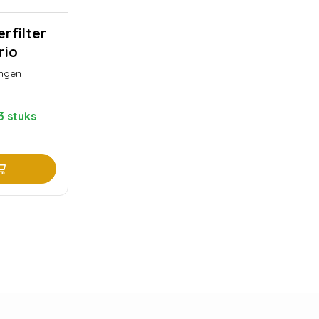
rio
ingen
3 stuks