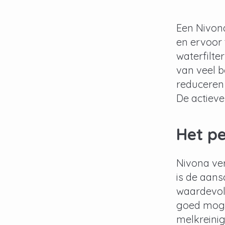
Een Nivon
en ervoor 
waterfilte
van veel b
reduceren 
De actieve
Het p
Nivona ve
is de aans
waardevol
goed mogel
melkreini