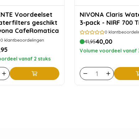
ordeelset
NIVONA Claris Waterfilter
terfilters geschikt
3-pack - NIRF 700 T
vona CafeRomatica
0
klantbeoordel
0
klantbeoordelingen
40,00
41,95
,95
Volume voordeel vanaf 
ordeel vanaf 2 stuks