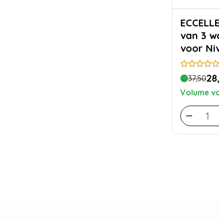
ECCELLENTE Vo
van 3 wa
voor Ni
28
37,50
Volume vo