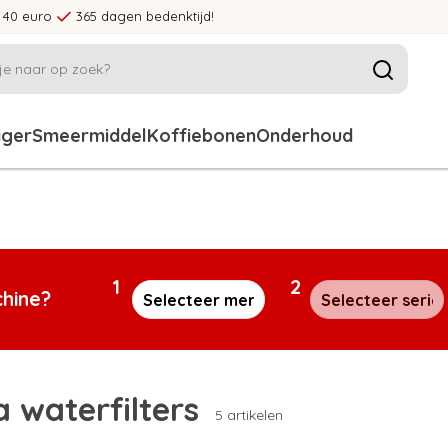
 40 euro
365 dagen bedenktijd!
iger
Smeermiddel
Koffiebonen
Onderhoud
1
2
chine?
 waterfilters
5 artikelen