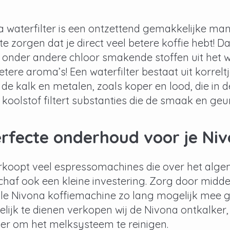
a waterfilter is een ontzettend gemakkelijke ma
te zorgen dat je direct veel betere koffie hebt! 
r onder andere chloor smakende stoffen uit het wa
etere aroma’s! Een waterfilter bestaat uit korreltj
de kalk en metalen, zoals koper en lood, die in 
 koolstof filtert substanties die de smaak en geu
erfecte onderhoud voor je Ni
rkoopt veel espressomachines die over het alg
chaf ook een kleine investering. Zorg door mid
le Nivona koffiemachine zo lang mogelijk mee 
ijk te dienen verkopen wij de Nivona ontkalker,
ger om het melksysteem te reinigen.