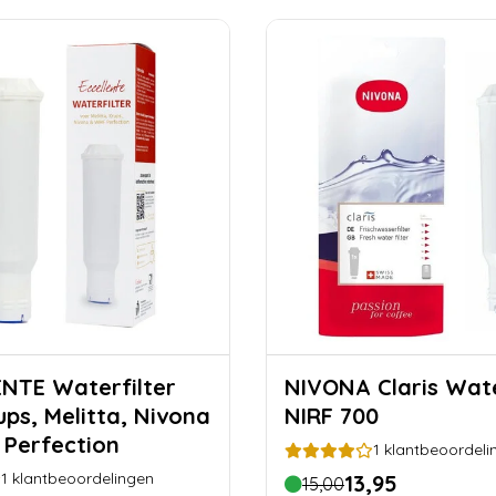
terfilter
NIVONA Claris Waterfilter
ups, Melitta, Nivona
NIRF 700
Perfection
1
klantbeoordeli
1
klantbeoordelingen
13,95
15,00