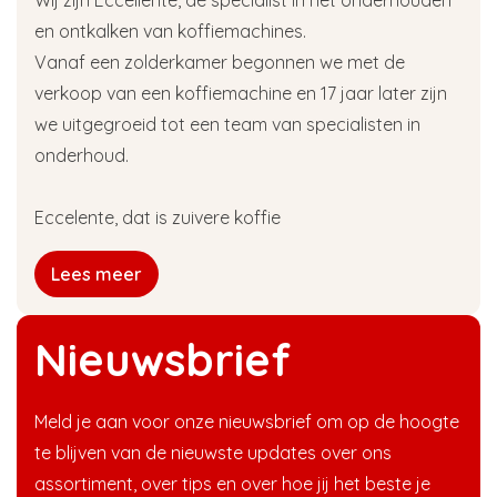
Wij zijn Eccellente, dé specialist in het onderhouden
en ontkalken van koffiemachines.
Vanaf een zolderkamer begonnen we met de
verkoop van een koffiemachine en 17 jaar later zijn
we uitgegroeid tot een team van specialisten in
onderhoud.
Eccelente, dat is zuivere koffie
Lees meer
Nieuwsbrief
Meld je aan voor onze nieuwsbrief om op de hoogte
te blijven van de nieuwste updates over ons
assortiment, over tips en over hoe jij het beste je