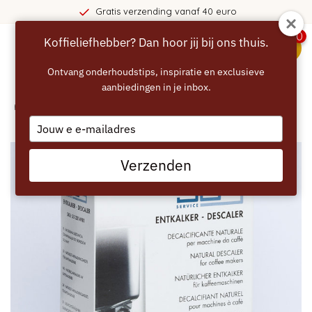
Gratis verzending vanaf 40 euro
0
Koffieliefhebber? Dan hoor jij bij ons thuis.
menu
Ontvang onderhoudstips, inspiratie en exclusieve
aanbiedingen in je inbox.
Home
/
DELONGHI VZUG DLS entkalker 100ml
Type
your
email
Verzenden