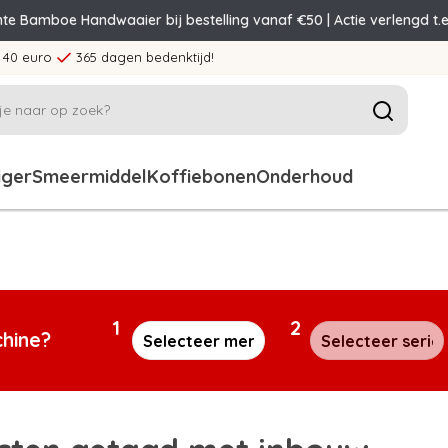
nte Bamboe Handwaaier bij bestelling vanaf €50 | Actie verlengd t.e
 40 euro
365 dagen bedenktijd!
iger
Smeermiddel
Koffiebonen
Onderhoud
1
2
chine?