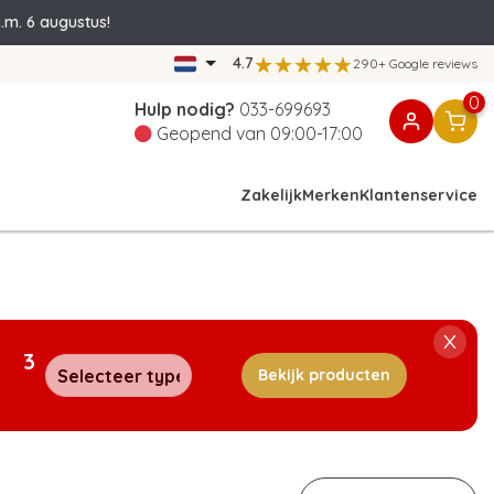
.m. 6 augustus!
4.7
290+ Google reviews
0
Hulp nodig?
033-699693
Geopend van 09:00-17:00
Zakelijk
Merken
Klantenservice
3
Bekijk producten