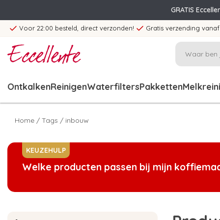
GRATIS Eccelle
Voor 22:00 besteld, direct verzonden!
Gratis verzending vanaf
Ontkalken
Reinigen
Waterfilters
Pakketten
Melkrein
Home
/
Tags
/
inbouw
KEUZEHULP
Welke producten passen bij mijn koffiema