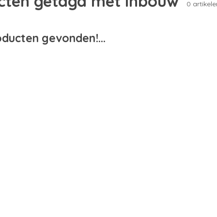
cten getagd met inbouw
0 artikele
ducten gevonden!...