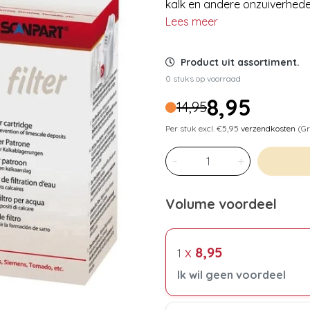
kalk en andere onzuiverhede
Lees meer
Product uit assortiment.
0 stuks op voorraad
8,95
14,95
Per stuk excl. €5,95
verzendkosten
(Gr
-
+
Volume voordeel
x
8,95
1
Ik wil geen voordeel