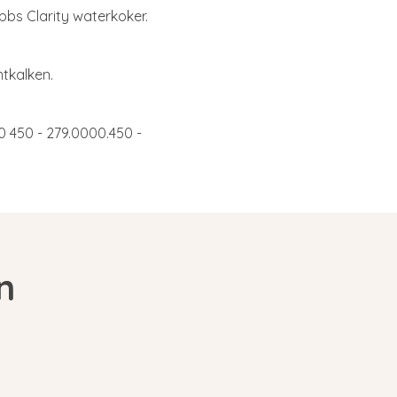
obbs Clarity waterkoker.
ntkalken.
0 450 - 279.0000.450 -
n