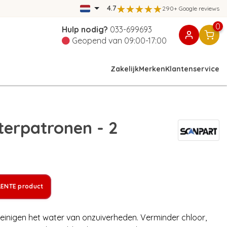
4.7
290+ Google reviews
0
Hulp nodig?
033-699693
Geopend van 09:00-17:00
Zakelijk
Merken
Klantenservice
terpatronen - 2
LENTE product
reinigen het water van onzuiverheden. Verminder chloor,