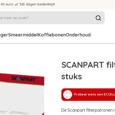
 40 euro
365 dagen bedenktijd!
iger
Smeermiddel
Koffiebonen
Onderhoud
SCANPART fil
stuks
Probeer eens een ECCEL
De Scanpart filterpatronen 