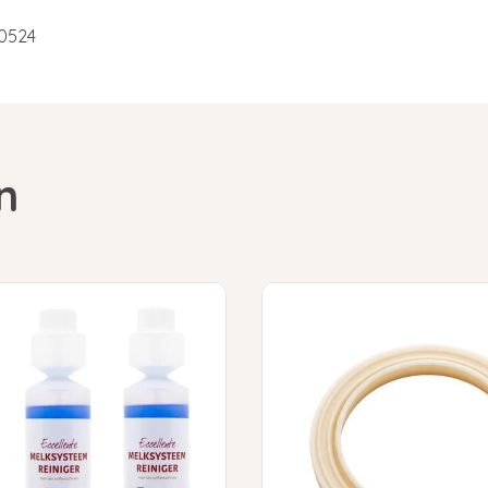
E0524
n