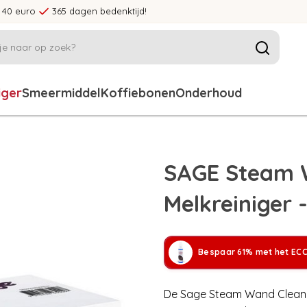
 40 euro
365 dagen bedenktijd!
iger
Smeermiddel
Koffiebonen
Onderhoud
SAGE Steam 
Melkreiniger -
Bespaar 61% met het ECC
De Sage Steam Wand Cleaner