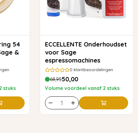
ECCELLENTE Onderhoudset
Sage &
voor Sage
espressomachines
ingen
0
klantbeoordelingen
50,00
68,95
2 stuks
Volume voordeel vanaf 2 stuks