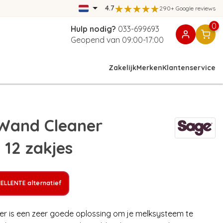
4.7
290+ Google reviews
0
Hulp nodig?
033-699693
Geopend van 09:00-17:00
Zakelijk
Merken
Klantenservice
Wand Cleaner
 12 zakjes
ELLENTE alternatief
 is een zeer goede oplossing om je melksysteem te