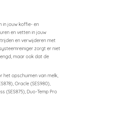
in jouw koffie- en
ren en vetten in jouw
trijden en verwijderen met
ysteemreiniger zorgt er niet
lengd, maar ook dat de
or het opschuimen van melk,
ES878), Oracle (SES980),
ress (SES875), Duo-Temp Pro