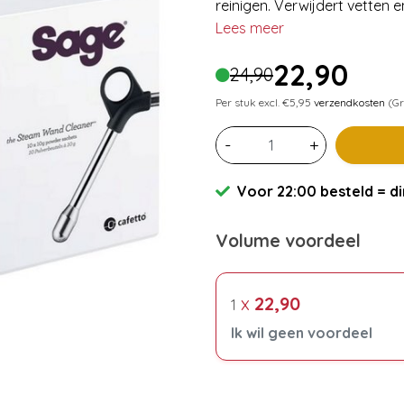
reinigen. Verwijdert vetten e
Lees meer
22,90
24,90
Per stuk excl. €5,95
verzendkosten
(Gr
-
+
Voor 22:00 besteld = di
Volume voordeel
x
22,90
1
Ik wil geen voordeel