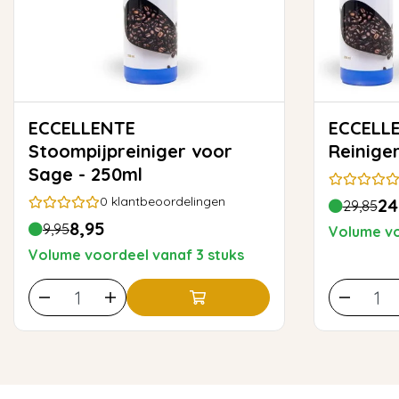
ECCELLENTE
ECCELLENTE Me
Stoompijpreiniger voor
Reinige
Sage - 250ml
0
klantbeoordelingen
24
29,85
8,95
9,95
Volume vo
Volume voordeel vanaf 3 stuks