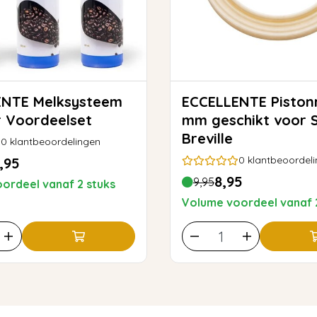
lksysteem
ECCELLENTE Pistonring 54
r Voordeelset
mm geschikt voor 
Breville
0
klantbeoordelingen
0
klantbeoordel
,95
8,95
9,95
ordeel vanaf 2 stuks
Volume voordeel vanaf 