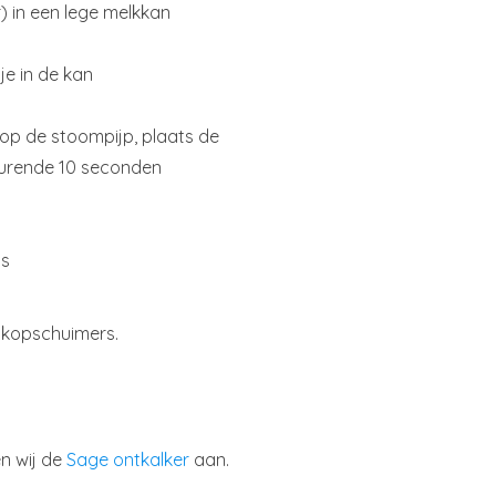
) in een lege melkkan
je in de kan
op de stoompijp, plaats de
durende 10 seconden
us
lkopschuimers.
n wij de
Sage ontkalker
aan.