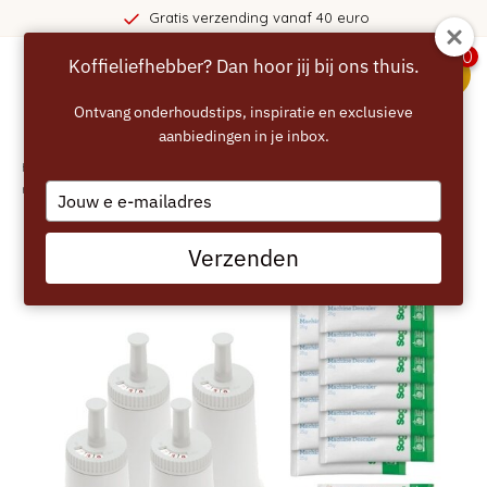
Gratis verzending vanaf 40 euro
0
Koffieliefhebber? Dan hoor jij bij ons thuis.
menu
Ontvang onderhoudstips, inspiratie en exclusieve
aanbiedingen in je inbox.
Home
/
SAGE Onderhoudspakket – 12 maanden – waterfilters, ontkalker en
reiniger
Type
your
email
Verzenden