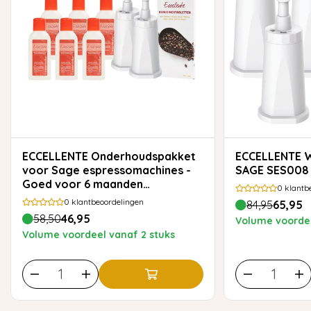
ECCELLENTE Onderhoudspakket
ECCELLENTE Waterfilters voor
voor Sage espressomachines -
SAGE SES008 -
Goed voor 6 maanden
0
klantb
onderhoud
0
klantbeoordelingen
84,95
65,95
58,50
46,95
Volume voordee
Volume voordeel vanaf 2 stuks