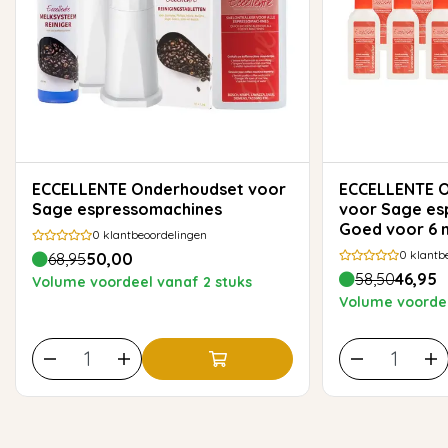
ECCELLENTE Onderhoudset voor
ECCELLENTE Onderhoudspakket
Sage espressomachines
voor Sage es
Goed voor 6
0
klantbeoordelingen
onderhoud
0
klantb
68,95
50,00
58,50
46,95
Volume voordeel vanaf 2 stuks
Volume voordee