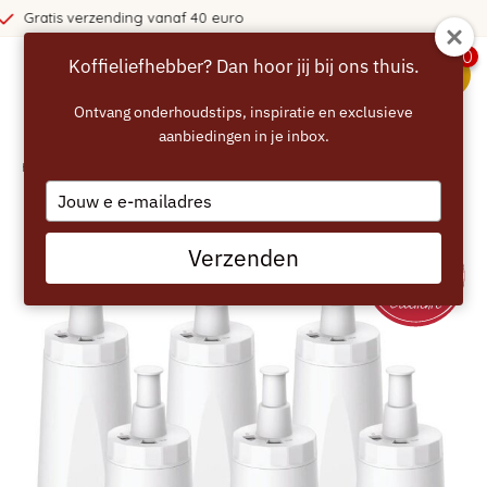
o
365 dagen bedenktijd!
0
Koffieliefhebber? Dan hoor jij bij ons thuis.
menu
Ontvang onderhoudstips, inspiratie en exclusieve
aanbiedingen in je inbox.
Home
/
ECCELLENTE Waterfilters voor SAGE SES008 - 6 stuks
Type
your
email
Verzenden