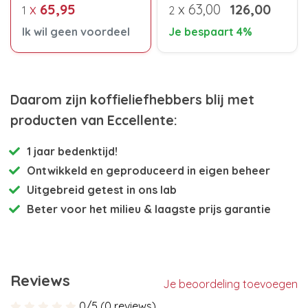
x
65,95
x
63,00
126,00
1
2
Ik wil geen voordeel
Je bespaart 4%
Daarom zijn koffieliefhebbers blij met
producten van Eccellente:
1 jaar bedenktijd!
Ontwikkeld en
geproduceerd in eigen beheer
Uitgebreid getest
in ons lab
Beter voor het milieu
& laagste prijs garantie
Reviews
Je beoordeling toevoegen
0/5 (0 reviews)