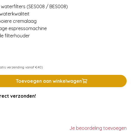
 waterfilters (SES008 / BES008)
waterkwaliteit
ooiere cremalaag
 Sage espressomachine
e filterhouder
atis verzending vanaf €40)
Toevoegen aan winkelwagen
rect verzonden!
Je beoordeling toevoegen