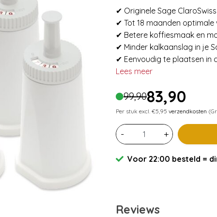
✔ Originele Sage ClaroSwiss
✔ Tot 18 maanden optimale 
✔ Betere koffiesmaak en m
✔ Minder kalkaanslag in je
✔ Eenvoudig te plaatsen in d
Lees meer
83,90
99,90
Per stuk excl. €5,95
verzendkosten
(Gr
-
+
Voor 22:00 besteld = di
Reviews