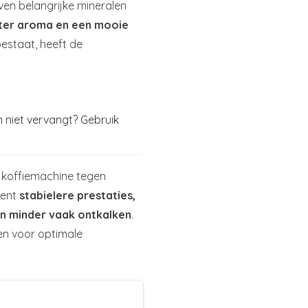
jven belangrijke mineralen
eter aroma en een mooie
bestaat, heeft de
n niet vervangt? Gebruik
e koffiemachine tegen
kent
stabielere prestaties,
n minder vaak ontkalken
.
en voor optimale