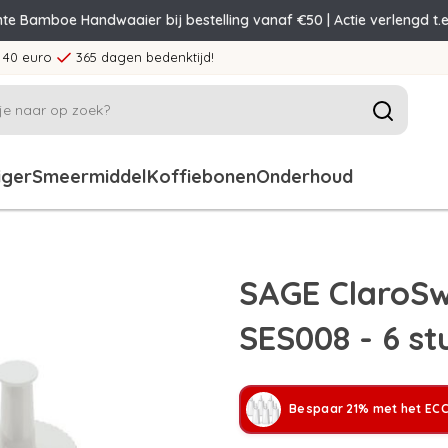
nte Bamboe Handwaaier bij bestelling vanaf €50 | Actie verlengd t.e
 40 euro
365 dagen bedenktijd!
iger
Smeermiddel
Koffiebonen
Onderhoud
SAGE ClaroSwi
SES008 - 6 st
Bespaar 21% met het ECC