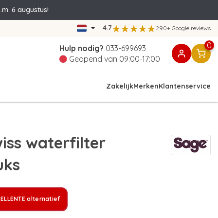
.m. 6 augustus!
4.7
290+ Google reviews
0
Hulp nodig?
033-699693
Geopend van 09:00-17:00
Zakelijk
Merken
Klantenservice
ss waterfilter
uks
ELLENTE alternatief