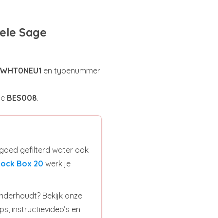
ele Sage
8WHT0NEU1
en typenummer
de
BES008
.
 goed gefilterd water ook
ock Box 20
werk je
onderhoudt? Bekijk onze
s, instructievideo’s en