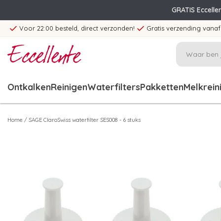
GRATIS Eccelle
Voor 22:00 besteld, direct verzonden!
Gratis verzending vanaf
Ontkalken
Reinigen
Waterfilters
Pakketten
Melkrein
Home
/
SAGE ClaroSwiss waterfilter SES008 - 6 stuks