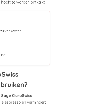
hoeft te worden ontkalkt.
 zuiver water
r
ine
oSwiss
ebruiken?
e
Sage ClaroSwiss
n je espresso en vermindert