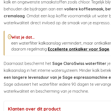
kalk en ongewenste smaakstoffen zoals chloor. Tegelijk bli
behouden die bijdragen aan een
vollere koffiesmaak, b
cremalaag
. Omdat een kop koffie voornamelijk uit water 
waterkwaliteit direct invloed op de smaak van je espresso.
Wist je dat…
i
een waterfilter kalkaanslag vermindert, maar ontkalke
daarom regelmatig
Eccellente ontkalker voor Sage
.
Daarnaast beschermt het
Sage ClaroSwiss waterfilter
j
kalkaanslag in het interne watersysteem. Minder kalk bete
een langere levensduur van je Sage espressomachine e
Sage adviseert het waterfilter iedere 90 dagen te vervang
waterkwaliteit en bescherming van je machine.
Klanten over dit product