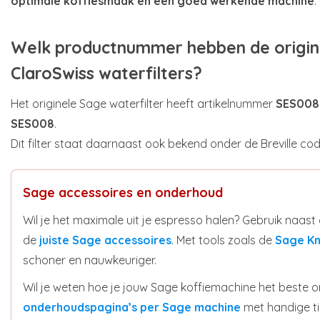
optimale koffiesmaak en een goed werkende machine
.
Welk productnummer hebben de origin
ClaroSwiss waterfilters?
Het originele Sage waterfilter heeft artikelnummer
SES00
SES008
.
Dit filter staat daarnaast ook bekend onder de Breville co
Sage accessoires en onderhoud
Wil je het maximale uit je espresso halen? Gebruik naast
de
juiste Sage accessoires
. Met tools zoals de
Sage Kn
schoner en nauwkeuriger.
Wil je weten hoe je jouw Sage koffiemachine het beste 
onderhoudspagina’s per Sage machine
met handige tip