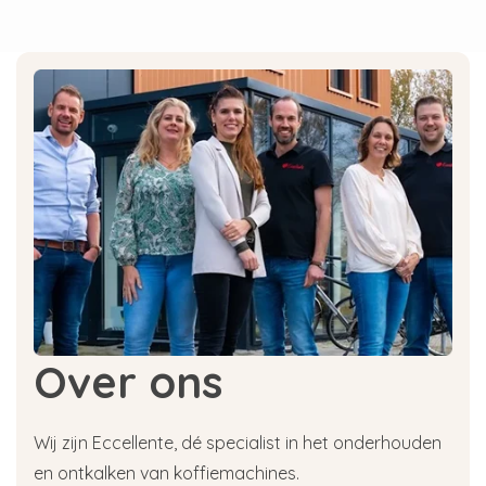
broedplaats voor bacteriën in de melkleidingen
te creëren.
Reinigingstabletten bestellen bij
Eccellente!
Wees geen dief van je eigen portemonnee en
bestel je WMF reinigingstabletten bij Eccellente!
Op alle reinigingstabletten van WMF hebben wij
een lage prijs garantie, dit houdt in dat wij de
goedkoopste prijs garanderen wanneer je 5x
hetzelfde product in je winkelwagen
stopt. Mocht het toch ergens goedkoper zijn
dan verrekenen wij het verschil!
Over ons
Ons assortiment WMF
reinigingstabletten
Wij zijn Eccellente, dé specialist in het onderhouden
en ontkalken van koffiemachines.