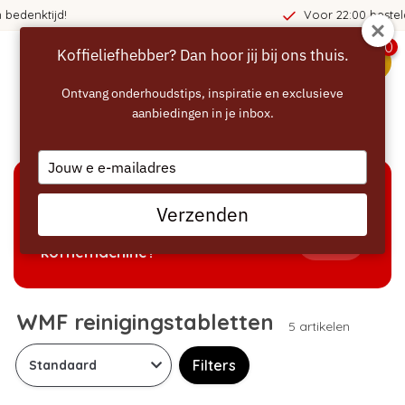
Voor 22:00 besteld, direct verzon
0
Koffieliefhebber? Dan hoor jij bij ons thuis.
menu
Ontvang onderhoudstips, inspiratie en exclusieve
aanbiedingen in je inbox.
Home
/
Reinigen
/
WMF reinigingstabletten
Type
your
email
KEUZEHULP
Verzenden
Welke producten passen bij mijn
Tonen
koffiemachine?
WMF reinigingstabletten
5 artikelen
Filters