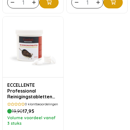
ECCELLENTE
Professional
Reinigingstabletten
voor WMF 100x 2gram
0
klantbeoordelingen
19,90
17,95
Volume voordeel vanaf
3 stuks