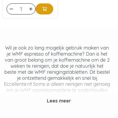
Wil je ook zo lang mogelijk gebruik maken van
je WMF espresso of koffiemachine? Dan is het
van groot belang om je koffiemachine om de 2
weken te reinigen, dat doe je natuurlijk het
beste met de WMF reinigingstabletten. Dit bestel
je ontzettend gemakkelijk en snel bij
Eccellente.nl! Soms is alleen reinigen niet genoeg
om je WMF espressomachine te onderhouden,
dan heb je nog de WMF ontkalkingsmiddelen
Lees meer
nodig. Neem ook eens een kijkje bij de WMF
waterfilters voor minder vaak ontkalken of bij
de WMF melksysteemreiniger om geen