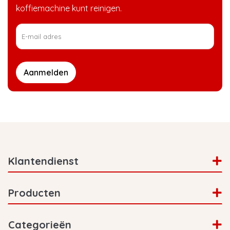
espressomachine moet ontkalken? Dan komt
koffiemachine kunt reinigen.
dat door de waterhardheid, koop dan een Neff
waterfilter voor in het waterreservoir! Deze
houdt veel kalk tegen.
Aanmelden
Klantendienst
Producten
Categorieën