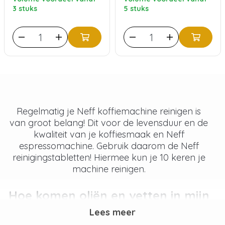
3 stuks
5 stuks
Regelmatig je Neff koffiemachine reinigen is
van groot belang! Dit voor de levensduur en de
kwaliteit van je koffiesmaak en Neff
espressomachine. Gebruik daarom de Neff
reinigingstabletten! Hiermee kun je 10 keren je
machine reinigen.
Hoe komen oliën en vetten in mijn
machine?
Lees meer