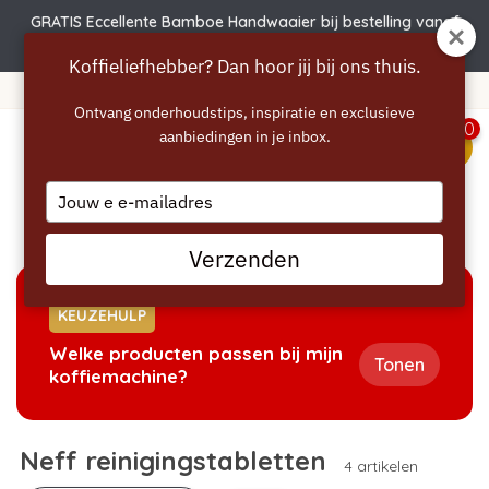
GRATIS Eccellente Bamboe Handwaaier bij bestelling vanaf
€50 | Actie verlengd t.e.m. 6 augustus!
Koffieliefhebber? Dan hoor jij bij ons thuis.
Gratis verzending vanaf 40 euro
Ontvang onderhoudstips, inspiratie en exclusieve
0
aanbiedingen in je inbox.
menu
Type
your
Home
/
Reinigen
/
Neff reinigingstabletten
email
Verzenden
KEUZEHULP
Welke producten passen bij mijn
Tonen
koffiemachine?
Neff reinigingstabletten
4 artikelen