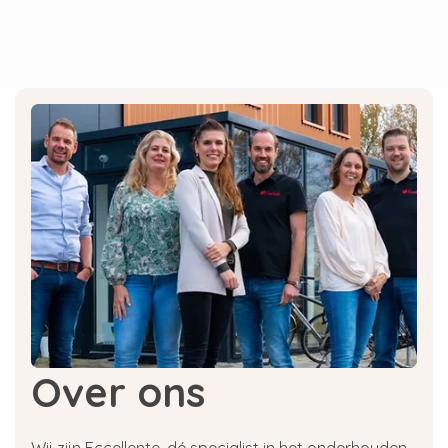
Bij het malen van verse koffiebonen komt er
koffievet in de koffiemachine terecht. Na
verloop van tijd raakt uw koffiemachine
hierdoor vervuild. Dit is schadelijk voor je Neff
machine, maar kan ook schadelijk zijn voor uw
gezondheid doordat de restjes van het koffievet
in de koffie komen. Door je Neff koffiemachine
te reinigen met Neff reinigingstabletten worden
schadelijke restjes verwijdert. Daarnaast maken
deze Neff reinigingstabletten de leidingen en
zetgroep van je Neff koffiemachine schoon.
Waarom moet ik de Neff
reinigingstabletten bij Eccellente
bestellen?
Over ons
Eccellente is marktleider in Nederland en België
voor onderhoudsproducten voor onder andere
Neff. Omdat Eccellente erg veel Neff
Wij zijn Eccellente, dé specialist in het onderhouden