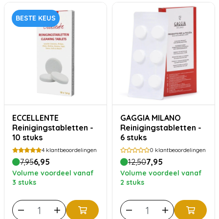
BESTE KEUS
ECCELLENTE
GAGGIA MILANO
Reinigingstabletten -
Reinigingstabletten -
10 stuks
6 stuks
4
klantbeoordelingen
0
klantbeoordelingen
7,95
6,95
12,50
7,95
Volume voordeel vanaf
Volume voordeel vanaf
3 stuks
2 stuks