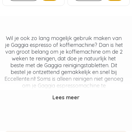
Wil je ook zo lang mogelijk gebruik maken van
je Gaggia espresso of koffiemachine? Dan is het
van groot belang om je koffiemachine om de 2
weken te reinigen, dat doe je natuurlijk het
beste met de Gaggia reinigingstabletten. Dit
bestel je ontzettend gemakkelijk en snel bij
Eccellente.nl! Soms is alleen reinigen niet genoeg
om je Gaggia espressomachine te
onderhouden, dan heb je nog de Gaggia
Lees meer
ontkalkingstabletten nodig.
Hoe ontstaan vetten in mijn
Gaggia espressomachine?