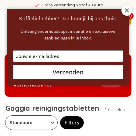
Gratis verzending vanaf 40 euro
0
Koffieliefhebber? Dan hoor jij bij ons thuis.
menu
Ontvang onderhoudstips, inspiratie en exclusieve
aanbiedingen in je inbox.
Home
/
Reinigen
/
Gaggia reinigingstabletten
Type
your
email
KEUZEHULP
Verzenden
Welke producten passen bij mijn
Tonen
koffiemachine?
Gaggia reinigingstabletten
2 artikelen
Filters