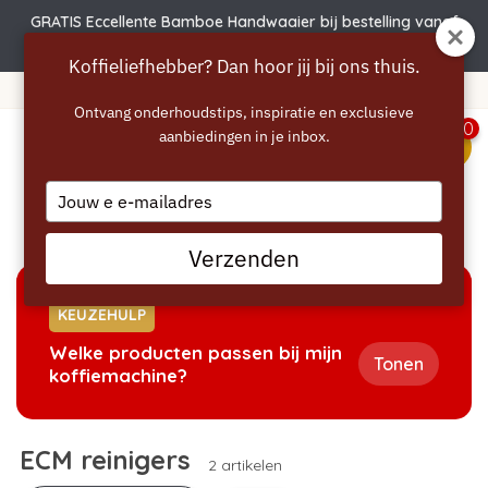
GRATIS Eccellente Bamboe Handwaaier bij bestelling vanaf
€50
Koffieliefhebber? Dan hoor jij bij ons thuis.
Gratis verzending vanaf 40 euro
Ontvang onderhoudstips, inspiratie en exclusieve
0
aanbiedingen in je inbox.
menu
Type
your
Home
/
Reinigen
/
ECM reinigers
email
Verzenden
KEUZEHULP
Welke producten passen bij mijn
Tonen
koffiemachine?
ECM reinigers
2 artikelen