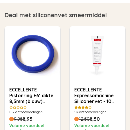
Deal met siliconenvet smeermiddel
ECCELLENTE
ECCELLENTE
Pistonring E61 dikte
Espressomachine
8,5mm (blauw)
Siliconenvet - 10
geschikt voor oa
gram
0
klantbeoordelingen
1
klantbeoordelingen
Faema Rocket Kees
Isomac Quickmill etc
9,95
8,95
12,50
8,50
Volume voordeel
Volume voordeel