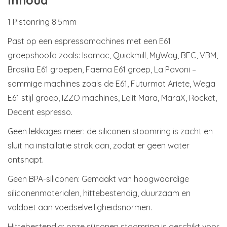
1 Pistonring 8.5mm
Past op een espressomachines met een E61
groepshoofd zoals: Isomac, Quickmill, MyWay, BFC, VBM,
Brasilia E61 groepen, Faema E61 groep, La Pavoni –
sommige machines zoals de E61, Futurmat Ariete, Wega
E61 stijl groep, IZZO machines, Lelit Mara, MaraX, Rocket,
Decent espresso.
Geen lekkages meer: de siliconen stoomring is zacht en
sluit na installatie strak aan, zodat er geen water
ontsnapt.
Geen BPA-siliconen: Gemaakt van hoogwaardige
siliconenmaterialen, hittebestendig, duurzaam en
voldoet aan voedselveiligheidsnormen.
Hittebestendig: onze siliconen stoomring is geschikt voor