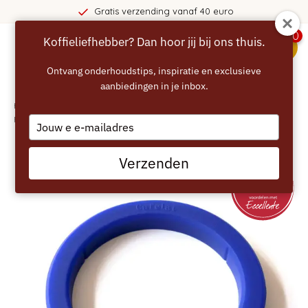
Gratis verzending vanaf 40 euro
0
Koffieliefhebber? Dan hoor jij bij ons thuis.
menu
Ontvang onderhoudstips, inspiratie en exclusieve
aanbiedingen in je inbox.
Home
/
ECCELLENTE Pistonring E61 dikte 8,5mm (blauw) geschikt voor oa
Faema Rocket Kees Isomac Quickmill etc
Type
your
email
Verzenden