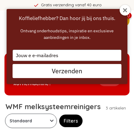
Gratis verzending vanaf 40 euro
0
Koffieliefhebber? Dan hoor jij bij ons thuis.
menu
Ontvang onderhoudstips, inspiratie en exclusieve
aanbiedingen in je inbox.
Home
/
Melkreiniger
/
WMF melksysteemreinigers
Type
your
email
KEUZEHULP
Verzenden
Welke producten passen bij mijn
Tonen
koffiemachine?
WMF melksysteemreinigers
3 artikelen
Filters