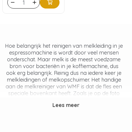
Hoe belangrijk het reinigen van melkleiding in je
espressomachine is wordt door veel mensen
onderschat. Maar melk is de meest voedzame
bron voor bacteriën in je koffiemachine, dus
ook erg belangrijk. Reinig dus na iedere keer je
melkleidingen of melkopschuimer. Het handige
aan de melkreiniger van WMF is dat de fles een
speciale bovenkant heeft. Zoals je op de foto
kunt zien zit er een kleine maatbeker aan de
Lees meer
bovenkant van de fles, als je in de fles knijpt
gaat er reinigingsvloeistof naar boven. Knijp net
zo lang totdat je de gewilde hoeveelheid hebt!