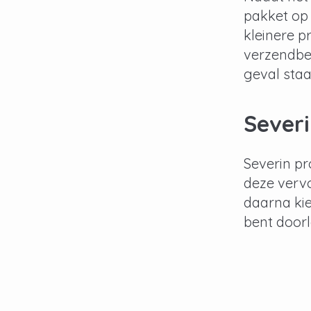
pakket op 
kleinere p
verzendbev
geval staa
Severi
Severin pro
deze vervo
daarna kie
bent doorl