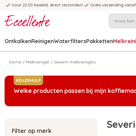
Voor 22:00 besteld, direct verzonden!
Gratis verzending vanaf
Ontkalken
Reinigen
Waterfilters
Pakketten
Melkrein
Home
/
Melkreiniger
/
Severin melkreinigers
KEUZEHULP
Welke producten passen bij mijn koffiema
Severi
Filter op merk