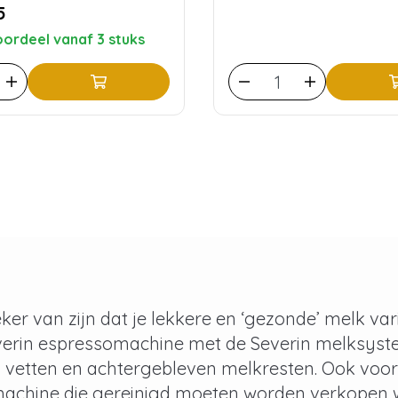
5
ordeel vanaf 3 stuks
zeker van zijn dat je lekkere en ‘gezonde’ melk v
verin espressomachine met de Severin melksystee
 vetten en achtergebleven melkresten. Ook voor
achine die gereinigd moeten worden verkopen w