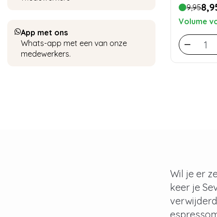
8,9
9,95
Volume vo
App met ons
Whats-app met een van onze
medewerkers.
Wil je er 
keer je Se
verwijderd
espressom