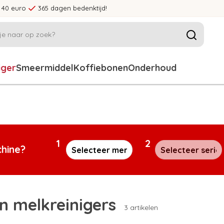
 40 euro
365 dagen bedenktijd!
iger
Smeermiddel
Koffiebonen
Onderhoud
1
2
chine?
n melkreinigers
3 artikelen