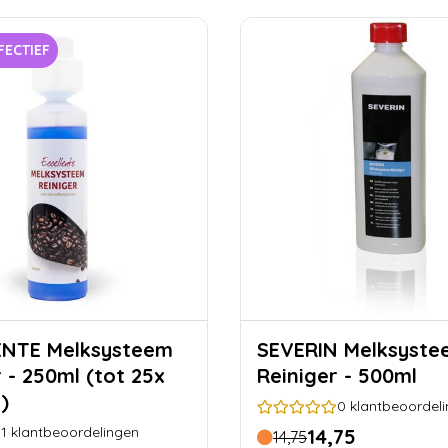
FECTIEF
lksysteem
SEVERIN Melksysteem
 - 250ml (tot 25x
Reiniger - 500ml
)
0
klantbeoordel
1
klantbeoordelingen
14,75
14,75