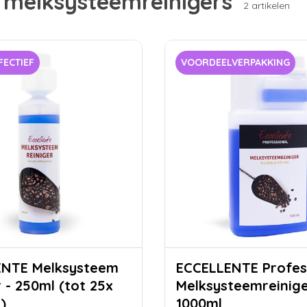
 melksysteemreinigers
2 artikelen
FECTIEF
VOORDEELVERPAKKING
lksysteem
ECCELLENTE Profes
 - 250ml (tot 25x
Melksysteemreinige
)
1000ml