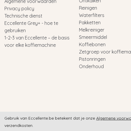
Ontkalken
Algemene voorwaarden
Reinigen
Privacy policy
Waterfilters
Technische dienst
Pakketten
Eccellente Grey+ - hoe te
Melkreiniger
gebruiken
Smeermiddel
1-2-3 van Eccellente – de basis
Koffiebonen
voor elke koffiemachine
Zetgroep voor koffiema
Pistonringen
Onderhoud
Gebruik van Eccellente.be betekent dat je onze
Algemene voorw
verzendkosten.