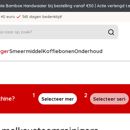
nte Bamboe Handwaaier bij bestelling vanaf €50 | Actie verlengd t.e
 40 euro
365 dagen bedenktijd!
iger
Smeermiddel
Koffiebonen
Onderhoud
1
2
chine?