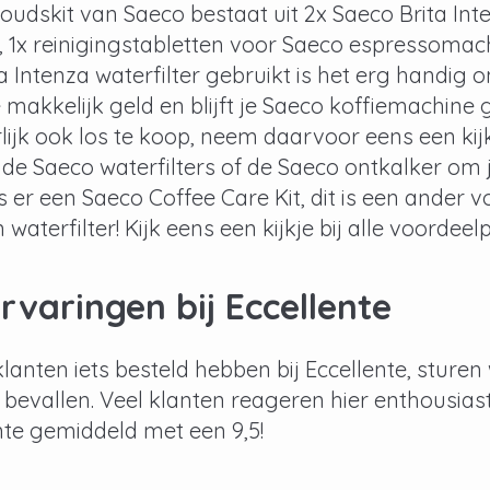
udskit van Saeco bestaat uit 2x Saeco Brita Inte
 1x reinigingstabletten voor Saeco espressomachin
a Intenza waterfilter gebruikt is het erg handig
 makkelijk geld en blijft je Saeco koffiemachi
rlijk ook los te koop, neem daarvoor eens een kij
nde Saeco waterfilters of de Saeco ontkalker om 
is er een Saeco Coffee Care Kit, dit is een ande
waterfilter! Kijk eens een kijkje bij alle voordee
rvaringen bij Eccellente
anten iets besteld hebben bij Eccellente, sturen w
bevallen. Veel klanten reageren hier enthousias
nte gemiddeld met een 9,5!