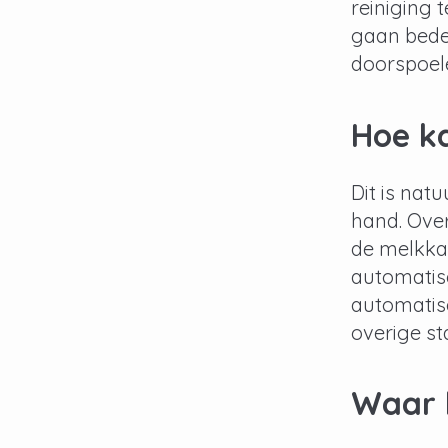
reiniging t
gaan beder
doorspoel
Hoe k
Dit is nat
hand. Over
de melkkan
automatis
automatis
overige st
Waar 