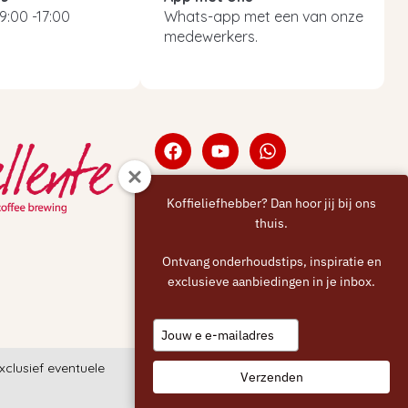
9:00 -17:00
Whats-app met een van onze
medewerkers.
Koffieliefhebber? Dan hoor jij bij ons
thuis.
Ontvang onderhoudstips, inspiratie en
exclusieve aanbiedingen in je inbox.
Type
your
email
exclusief eventuele
KvK: 68553633
BTW: NL857495197B01
Verzenden