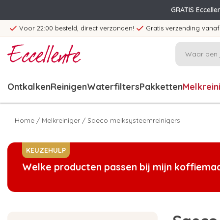
GRATIS Eccelle
Voor 22:00 besteld, direct verzonden!
Gratis verzending vanaf
Ontkalken
Reinigen
Waterfilters
Pakketten
Melkrein
Home
/
Melkreiniger
/
Saeco melksysteemreinigers
KEUZEHULP
Welke producten passen bij mijn koffiema