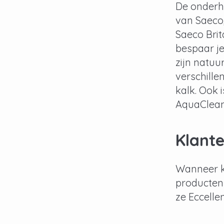
De onderho
van Saeco,
Saeco Brit
bespaar je
zijn natuu
verschille
kalk. Ook 
AquaClean 
Klante
Wanneer kl
producten 
ze Eccelle