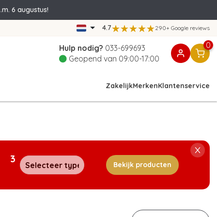
.m. 6 augustus!
4.7
290+ Google reviews
0
Hulp nodig?
033-699693
Geopend van 09:00-17:00
Zakelijk
Merken
Klantenservice
3
Bekijk producten