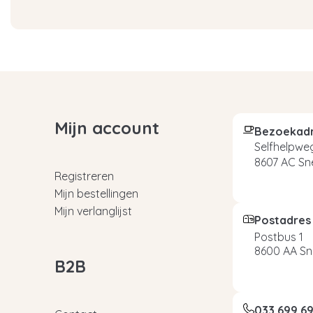
Mijn account
Bezoekad
Selfhelpweg
8607 AC Sn
Registreren
Mijn bestellingen
Mijn verlanglijst
Postadres
Postbus 1
8600 AA Sn
B2B
033 699 6