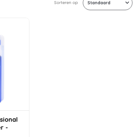
Sorteren op
sional
r -